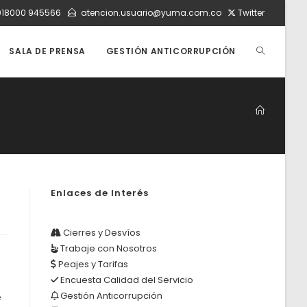
018000 945566
atencion.usuario@yuma.com.co
Twitter
ALTERNAR
SALA DE PRENSA
GESTIÓN ANTICORRUPCIÓN
BÚSQUEDA
DE
Enlaces de Interés
LA
Cierres y Desvíos
Trabaje con Nosotros
WEB
Peajes y Tarifas
Encuesta Calidad del Servicio
Gestión Anticorrupción
e