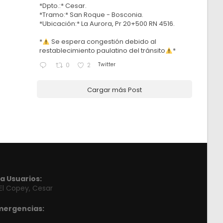
*Dpto.:* Cesar.
*Tramo:* San Roque - Bosconia.
*Ubicación:* La Aurora, Pr 20+500 RN 4516.
*
Se espera congestión debido al
restablecimiento paulatino del tránsito
*
Twitter
0
2
Cargar más Post
a Usuarios:
 El Copey, Cesar
mergencias: