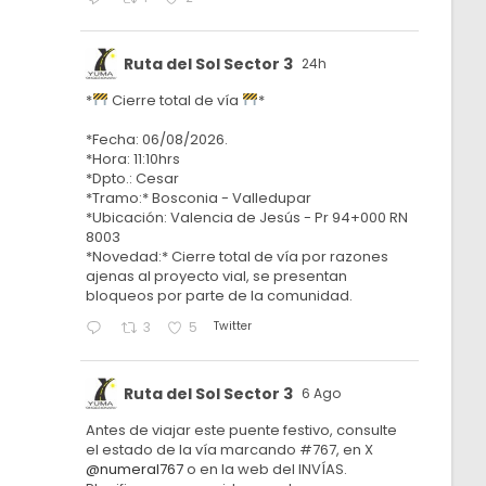
Ruta del Sol Sector 3
24h
*
Cierre total de vía
*
*Fecha: 06/08/2026.
*Hora: 11:10hrs
*Dpto.: Cesar
*Tramo:* Bosconia - Valledupar
*Ubicación: Valencia de Jesús - Pr 94+000 RN
8003
*Novedad:* Cierre total de vía por razones
ajenas al proyecto vial, se presentan
bloqueos por parte de la comunidad.
Twitter
3
5
Ruta del Sol Sector 3
6 Ago
Antes de viajar este puente festivo, consulte
el estado de la vía marcando #767, en X
@numeral767
o en la web del INVÍAS.