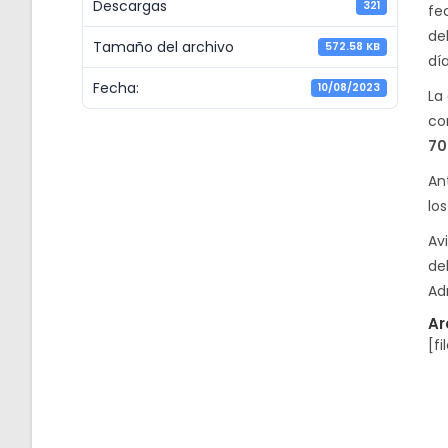
Descargas
321
fe
de
Tamaño del archivo
572.58 KB
día
Fecha:
10/08/2023
La
co
70
An
los
Av
de
Ad
Ar
[fi