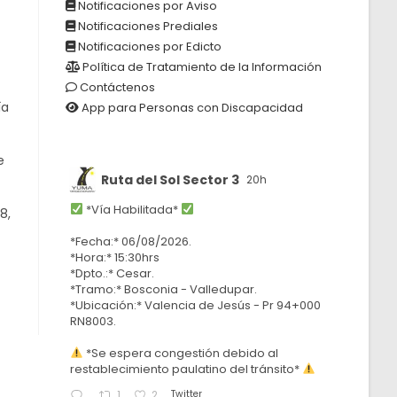
Notificaciones por Aviso
Notificaciones Prediales
Notificaciones por Edicto
Política de Tratamiento de la Información
Contáctenos
ía
App para Personas con Discapacidad
e
Ruta del Sol Sector 3
20h
*Vía Habilitada*
8,
*Fecha:* 06/08/2026.
*Hora:* 15:30hrs
*Dpto.:* Cesar.
*Tramo:* Bosconia - Valledupar.
*Ubicación:* Valencia de Jesús - Pr 94+000
RN8003.
*Se espera congestión debido al
restablecimiento paulatino del tránsito*
Twitter
1
2