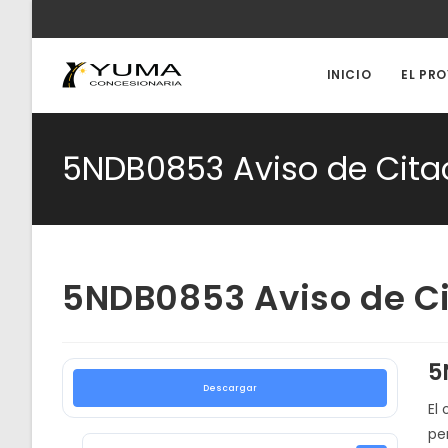
Ir
al
contenido
INICIO
EL PR
5NDB0853 Aviso de Cita
5NDB0853 Aviso de Ci
5
Descargar
El 
pe