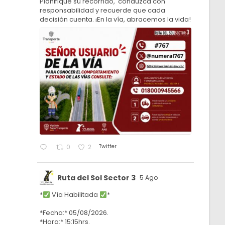
Planifique su recorrido, conduzca con
responsabilidad y recuerde que cada
decisión cuenta. ¡En la vía, abracemos la vida!
Twitter
0
2
Ruta del Sol Sector 3
5 Ago
*
Vía Habilitada
*
*Fecha:* 05/08/2026.
*Hora:* 15:15hrs.