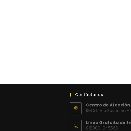
Contáctanos
Centro de Atención 
KM 3.5 Vía Bosconia -
Línea Gratuita de E
018000-945566