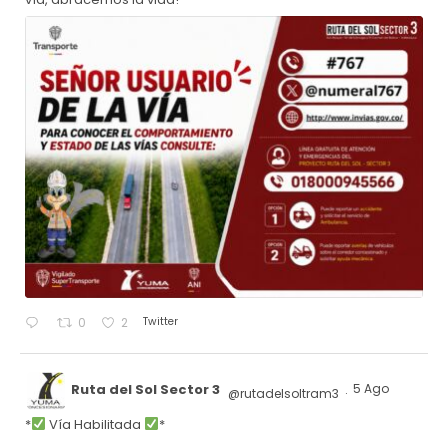
Twitter
0
2
Ruta del Sol Sector 3
5 Ago
@rutadelsoltram3
·
*
Vía Habilitada
*