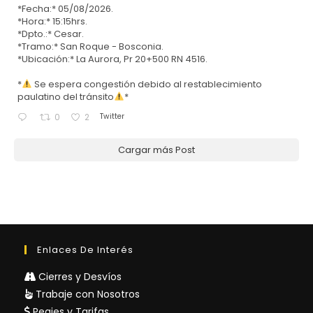
*Fecha:* 05/08/2026.
*Hora:* 15:15hrs.
*Dpto.:* Cesar.
*Tramo:* San Roque - Bosconia.
*Ubicación:* La Aurora, Pr 20+500 RN 4516.
*
Se espera congestión debido al restablecimiento
paulatino del tránsito
*
Twitter
0
2
Cargar más Post
Enlaces De Interés
Cierres y Desvíos
Trabaje con Nosotros
Peajes y Tarifas