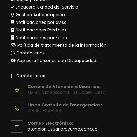
Encuesta Calidad del Servicio
Gestión Anticorrupción
Notificaciones por aviso
Notificaciones Prediales
Notificaciones por Edicto
Política de tratamiento de la información
Contáctenos
App para Personas con Discapacidad
Contáctanos
Centro de Atención a Usuarios:
KM 3.5 Vía Bosconia - El Copey, Cesar
Línea Gratuita de Emergencias:
018000-945566
Correo Electrónico:
Se
atencion.usuario@yuma.com.co
abre