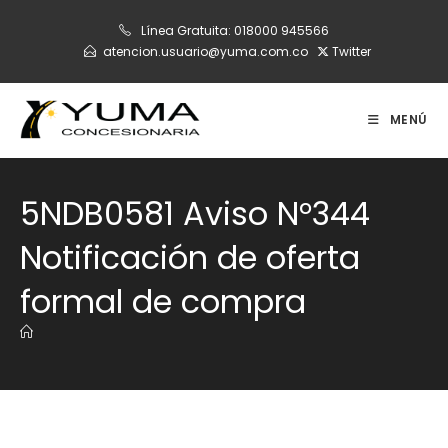
Ir
Línea Gratuita:
018000 945566
al
atencion.usuario@yuma.com.co
Twitter
contenido
MENÚ
5NDB0581 Aviso N°344
Notificación de oferta
formal de compra