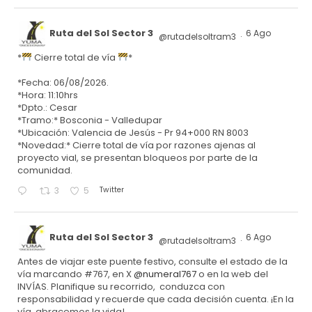
Ruta del Sol Sector 3
6 Ago
@rutadelsoltram3
·
*
Cierre total de vía
*
*Fecha: 06/08/2026.
*Hora: 11:10hrs
*Dpto.: Cesar
*Tramo:* Bosconia - Valledupar
*Ubicación: Valencia de Jesús - Pr 94+000 RN 8003
*Novedad:* Cierre total de vía por razones ajenas al
proyecto vial, se presentan bloqueos por parte de la
comunidad.
Twitter
3
5
Ruta del Sol Sector 3
6 Ago
@rutadelsoltram3
·
Antes de viajar este puente festivo, consulte el estado de la
vía marcando #767, en X
@numeral767
o en la web del
INVÍAS. Planifique su recorrido, conduzca con
responsabilidad y recuerde que cada decisión cuenta. ¡En la
vía, abracemos la vida!