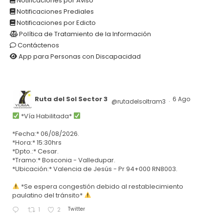
Notificaciones por Aviso
Notificaciones Prediales
Notificaciones por Edicto
Política de Tratamiento de la Información
Contáctenos
App para Personas con Discapacidad
Ruta del Sol Sector 3
6 Ago
@rutadelsoltram3
·
*Vía Habilitada*
*Fecha:* 06/08/2026.
*Hora:* 15:30hrs
*Dpto.:* Cesar.
*Tramo:* Bosconia - Valledupar.
*Ubicación:* Valencia de Jesús - Pr 94+000 RN8003.
*Se espera congestión debido al restablecimiento
paulatino del tránsito*
Twitter
1
2