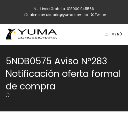
Ir
Línea Gratuita:
018000 945566
al
atencion.usuario@yuma.com.co
Twitter
contenido
MENÚ
5NDB0575 Aviso N°283
Notificación oferta formal
de compra