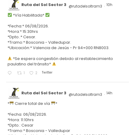
Ruta del Sol Sector 3
10h
@rutadelsoltram3
·
*Vía Habilitada*
*Fecha:* 06/08/2026.
*Hora:* 15:30hrs
*Dpto.:* Cesar.
*Tramo:* Bosconia - Valledupar.
*Ubicación:* Valencia de Jesús - Pr 94+000 RN8003.
*Se espera congestión debido al restablecimiento
paulatino del tránsito*
Twitter
1
2
Ruta del Sol Sector 3
14h
@rutadelsoltram3
·
*
Cierre total de vía
*
*Fecha: 06/08/2026.
*Hora: 11:10hrs
*Dpto.: Cesar
*Tramo:* Bosconia - Valledupar