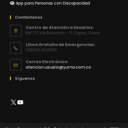
App para Personas con Discapacidad
Contáctanos
Centro de Atención a Usuarios:
KM 3.5 Vía Bosconia - El Copey, Cesar
Línea Gratuita de Emergencias:
018000-945566
Correo Electrónico:
Se
atencion.usuario@yuma.com.co
abre
en
Síguenos
tu
aplicación
X
YouTube