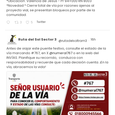
*Ubicación: Valencia de Jesús - Pr 94+000 RN 8003
*Novedad:* Cierre total de vía por razones ajenas al
proyecto vial, se presentan bloqueos por parte de la
comunidad.
Twitter
3
5
Ruta del Sol Sector 3
16h
@rutadelsoltram3
·
Antes de viajar este puente festivo, consulte el estado de la
vía marcando #767, en X
@numeral767
o en la web del
INVÍAS. Planifique su recorrido, conduzca con
responsabilidad y recuerde que cada decisión cuenta. ¡En la
vía, abracemos la vida!