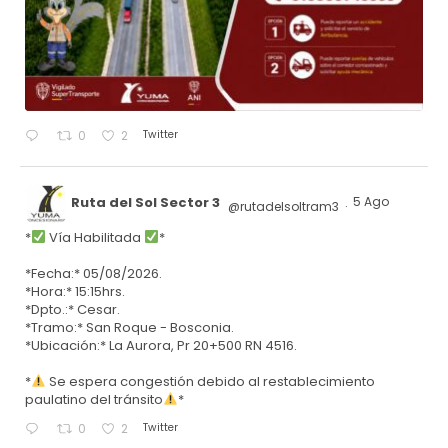
Twitter
0
2
Ruta del Sol Sector 3
5 Ago
@rutadelsoltram3
·
*
Vía Habilitada
*
*Fecha:* 05/08/2026.
*Hora:* 15:15hrs.
*Dpto.:* Cesar.
*Tramo:* San Roque - Bosconia.
*Ubicación:* La Aurora, Pr 20+500 RN 4516.
*
Se espera congestión debido al restablecimiento
paulatino del tránsito
*
Twitter
0
2