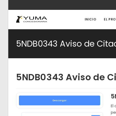
Ir
al
contenido
INICIO
EL PR
5NDB0343 Aviso de Cita
5NDB0343 Aviso de Ci
5
Descargar
El 
pe