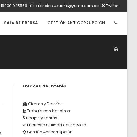
018000 945566
atencion.usuario@yuma.com.co
Twitter
ALTERNAR
SALA DE PRENSA
GESTIÓN ANTICORRUPCIÓN
BÚSQUEDA
DE
Enlaces de Interés
LA
Cierres y Desvíos
Trabaje con Nosotros
WEB
Peajes y Tarifas
Encuesta Calidad del Servicio
Gestión Anticorrupción
e