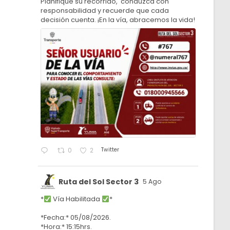
Planifique su recorrido, conduzca con
responsabilidad y recuerde que cada
decisión cuenta. ¡En la vía, abracemos la vida!
Twitter
0
2
Ruta del Sol Sector 3
5 Ago
*
Vía Habilitada
*
*Fecha:* 05/08/2026.
*Hora:* 15:15hrs.