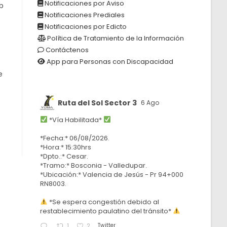
Notificaciones por Aviso
b
Notificaciones Prediales
Notificaciones por Edicto
Política de Tratamiento de la Información
Contáctenos
App para Personas con Discapacidad
e
Ruta del Sol Sector 3
6 Ago
*Vía Habilitada*
*Fecha:* 06/08/2026.
*Hora:* 15:30hrs
*Dpto.:* Cesar.
*Tramo:* Bosconia - Valledupar.
*Ubicación:* Valencia de Jesús - Pr 94+000
RN8003.
*Se espera congestión debido al
restablecimiento paulatino del tránsito*
Twitter
1
2