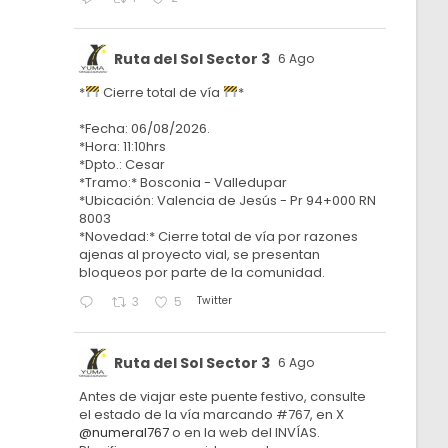
Ruta del Sol Sector 3
6 Ago
*
Cierre total de vía
*
*Fecha: 06/08/2026.
*Hora: 11:10hrs
*Dpto.: Cesar
*Tramo:* Bosconia - Valledupar
*Ubicación: Valencia de Jesús - Pr 94+000 RN
8003
*Novedad:* Cierre total de vía por razones
ajenas al proyecto vial, se presentan
bloqueos por parte de la comunidad.
Twitter
3
5
Ruta del Sol Sector 3
6 Ago
Antes de viajar este puente festivo, consulte
el estado de la vía marcando #767, en X
@numeral767
o en la web del INVÍAS.