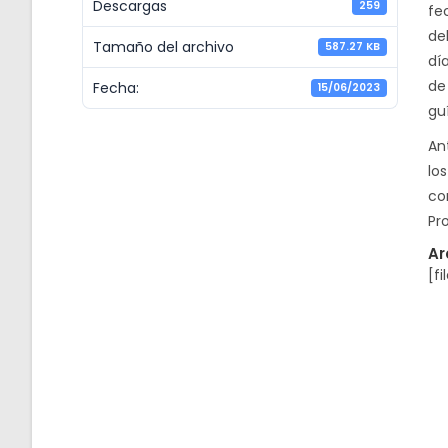
Descargas
259
fe
de
Tamaño del archivo
587.27 KB
dí
de
Fecha:
15/06/2023
gu
An
los
co
Pr
Ar
[fi