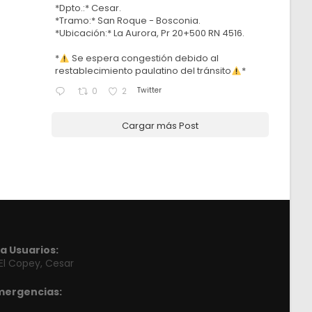
*Dpto.:* Cesar.
*Tramo:* San Roque - Bosconia.
*Ubicación:* La Aurora, Pr 20+500 RN 4516.
*
Se espera congestión debido al
restablecimiento paulatino del tránsito
*
Twitter
0
2
Cargar más Post
a Usuarios:
 El Copey, Cesar
mergencias: