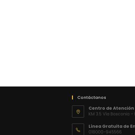
Contáctanos
Centro de Atención 
KM 3.5 Vía Bosconia -
Línea Gratuita de E
018000-945566