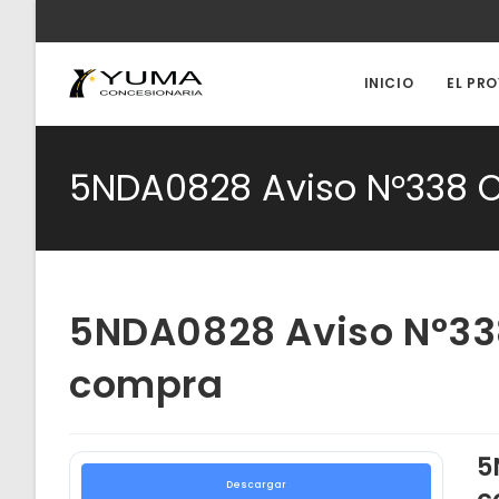
Ir
al
contenido
INICIO
EL PR
5NDA0828 Aviso N°338 O
5NDA0828 Aviso N°338
compra
5
Descargar