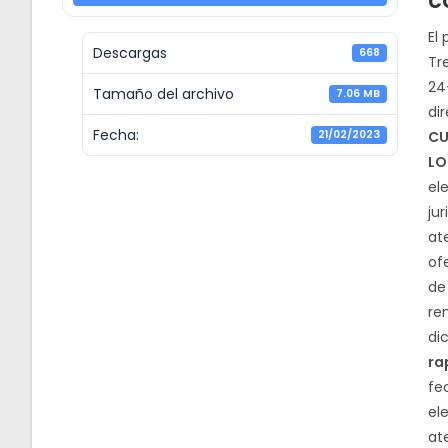
c
El
Descargas
668
Tre
24
Tamaño del archivo
7.06 MB
di
Fecha:
21/02/2023
CU
LO
el
ju
at
of
de
re
di
ra
fe
el
at