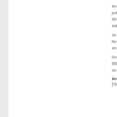
An
pu
69
Ad
Se
Not
ent
De
19
ac
Ar
[fi