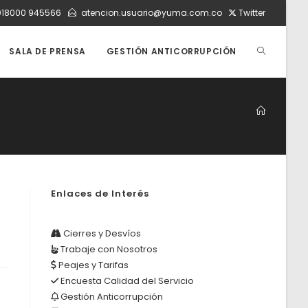
018000 945566
atencion.usuario@yuma.com.co
Twitter
ALTERNAR
SALA DE PRENSA
GESTIÓN ANTICORRUPCIÓN
BÚSQUEDA
DE
Enlaces de Interés
LA
Cierres y Desvíos
Trabaje con Nosotros
WEB
Peajes y Tarifas
Encuesta Calidad del Servicio
Gestión Anticorrupción