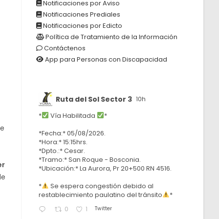
Notificaciones por Aviso
Notificaciones Prediales
Notificaciones por Edicto
Política de Tratamiento de la Información
Contáctenos
App para Personas con Discapacidad
Ruta del Sol Sector 3
10h
*
Vía Habilitada
*
re
*Fecha:* 05/08/2026.
*Hora:* 15:15hrs.
*Dpto.:* Cesar.
*Tramo:* San Roque - Bosconia.
er
*Ubicación:* La Aurora, Pr 20+500 RN 4516.
e
*
Se espera congestión debido al
restablecimiento paulatino del tránsito
*
Twitter
0
1