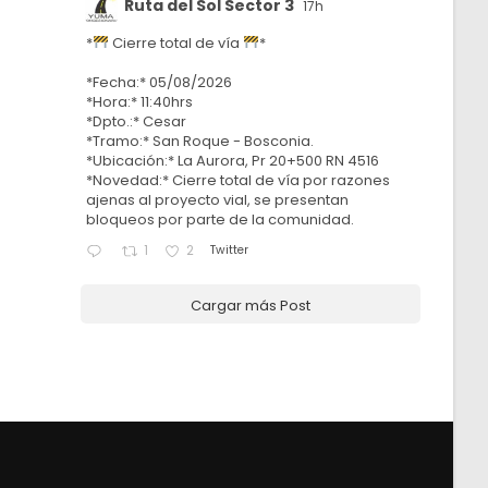
Ruta del Sol Sector 3
17h
*
Cierre total de vía
*
*Fecha:* 05/08/2026
*Hora:* 11:40hrs
*Dpto.:* Cesar
*Tramo:* San Roque - Bosconia.
*Ubicación:* La Aurora, Pr 20+500 RN 4516
*Novedad:* Cierre total de vía por razones
ajenas al proyecto vial, se presentan
bloqueos por parte de la comunidad.
Twitter
1
2
Cargar más Post