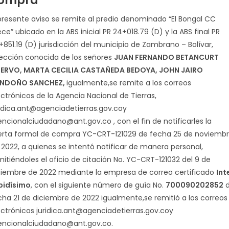
ompra
 presente aviso se remite al predio denominado “El Bongal CC
ce” ubicado en la ABS inicial PR 24+018.79 (D) y la ABS final PR
+851.19 (D) jurisdicción del municipio de Zambrano – Bolívar,
rección conocida de los señores
JUAN FERNANDO BETANCURT
ERVO, MARTA CECILIA CASTAÑEDA BEDOYA, JOHN JAIRO
NDOÑO SANCHEZ,
igualmente,se remite a los correos
ectrónicos de la Agencia Nacional de Tierras,
ridica.ant@agenciadetierras.gov.coy
encionalciudadano@ant.gov.co
, con el fin de notificarles la
erta formal de compra YC-CRT-121029 de fecha 25 de noviemb
 2022, a quienes se intentó notificar de manera personal,
mitiéndoles el oficio de citación No. YC-CRT-121032 del 9 de
ciembre de 2022 mediante la empresa de correo certificado
Int
pidísimo
, con el siguiente número de guía No.
700090202852
d
cha 21 de diciembre de 2022 igualmente,se remitió a los correos
ectrónicos
juridica.ant@agenciadetierras.gov.coy
encionalciudadano@ant.gov.co
.