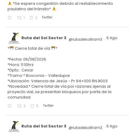
*Se espera congestión debido al restablecimiento
paulatino del tránsito*
Twitter
1
2
Ruta del Sol Sector 3
6 Ago
@rutadelsoltram3
·
*
Cierre total de vía
*
*Fecha: 06/08/2026.
*Hora: 11:10hrs
*Dpto.: Cesar
*Tramo:* Bosconia - Valledupar
*Ubicación: Valencia de Jesús - Pr 94+000 RN 8003
*Novedad:* Cierre total de vía por razones ajenas al
proyecto vial, se presentan bloqueos por parte de la
comunidad.
Twitter
3
5
Ruta del Sol Sector 3
6 Ago
@rutadelsoltram3
·