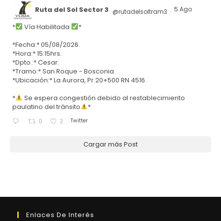
Ruta del Sol Sector 3
5 Ago
@rutadelsoltram3
·
*
Vía Habilitada
*
*Fecha:* 05/08/2026.
*Hora:* 15:15hrs.
*Dpto.:* Cesar.
*Tramo:* San Roque - Bosconia.
*Ubicación:* La Aurora, Pr 20+500 RN 4516.
*
Se espera congestión debido al restablecimiento
paulatino del tránsito
*
Twitter
0
2
Cargar más Post
Enlaces De Interés