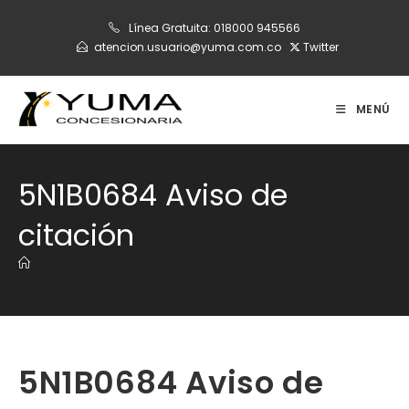
Ir
Línea Gratuita:
018000 945566
al
atencion.usuario@yuma.com.co
Twitter
contenido
MENÚ
5N1B0684 Aviso de
citación
5N1B0684 Aviso de