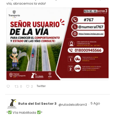
vía, abracemos la vida!
Twitter
0
2
Ruta del Sol Sector 3
5 Ago
@rutadelsoltram3
·
*
Vía Habilitada
*