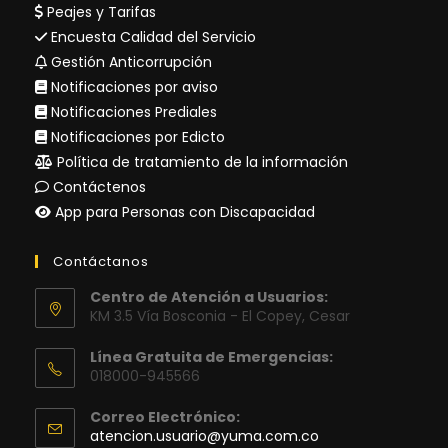
Peajes y Tarifas
Encuesta Calidad del Servicio
Gestión Anticorrupción
Notificaciones por aviso
Notificaciones Prediales
Notificaciones por Edicto
Política de tratamiento de la información
Contáctenos
App para Personas con Discapacidad
Contáctanos
Centro de Atención a Usuarios:
KM 3.5 Vía Bosconia - El Copey, Cesar
Línea Gratuita de Emergencias:
018000-945566
Correo Electrónico:
Se
atencion.usuario@yuma.com.co