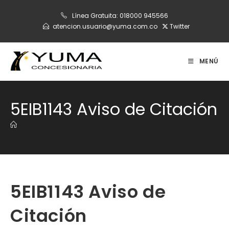
Ir
Línea Gratuita:
018000 945566
al
atencion.usuario@yuma.com.co
Twitter
contenido
MENÚ
5EIB1143 Aviso de Citación
5EIB1143 Aviso de
Citación