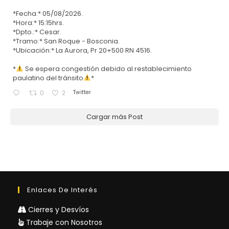
*Fecha:* 05/08/2026.
*Hora:* 15:15hrs.
*Dpto.:* Cesar.
*Tramo:* San Roque - Bosconia.
*Ubicación:* La Aurora, Pr 20+500 RN 4516.
*
Se espera congestión debido al restablecimiento
paulatino del tránsito
*
Twitter
0
2
Cargar más Post
Enlaces De Interés
Cierres y Desvíos
Trabaje con Nosotros