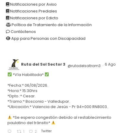
Notificaciones por Aviso
Notificaciones Prediales
Notificaciones por Edicto
Política de Tratamiento de la Información
Contáctenos
App para Personas con Discapacidad
Ruta del Sol Sector 3
6 Ago
@rutadelsoltram3
·
*Vía Habilitada*
*Fecha:* 06/08/2026.
*Hora:* 15:30hrs
*Dpto.:* Cesar.
*Tramo:* Bosconia - Valledupar.
*Ubicación:* Valencia de Jesús - Pr 94+000 RN8003.
*Se espera congestión debido al restablecimiento
paulatino del tránsito*
Twitter
1
2