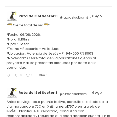
Ruta del Sol Sector 3
6 Ago
@rutadelsoltram3
·
*
Cierre total de vía
*
*Fecha: 06/08/2026.
*Hora: 11:10hrs
*Dpto.: Cesar
*Tramo:* Bosconia - Valledupar
*Ubicación: Valencia de Jesús - Pr 94+000 RN 8003
*Novedad:* Cierre total de vía por razones ajenas al
proyecto vial, se presentan bloqueos por parte de la
comunidad.
Twitter
3
5
Ruta del Sol Sector 3
6 Ago
@rutadelsoltram3
·
Antes de viajar este puente festivo, consulte el estado de la
vía marcando #767, en X
@numeral767
o en la web del
INVÍAS. Planifique su recorrido, conduzca con
responsabilidad y recuerde que cada decisión cuenta. ¡En la