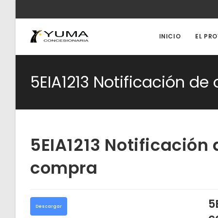
Ir
al
contenido
INICIO
EL PR
5EIA1213 Notificación de
5EIA1213 Notificación 
compra
5
Descargar