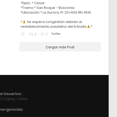
*Dpto.:* Cesar.
*Tramo:* San Roque - Bosconia.
*Ubicación:* La Aurora, Pr 20+500 RN 4516.
*
Se espera congestión debido al
restablecimiento paulatino del tránsito
*
Twitter
0
2
Cargar más Post
a Usuarios:
 El Copey, Cesar
mergencias: