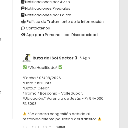
Notificaciones por Aviso
Notificaciones Prediales
Notificaciones por Edicto
l
Política de Tratamiento de la Información
Contáctenos
App para Personas con Discapacidad
a
l
Ruta del Sol Sector 3
6 Ago
*Vía Habilitada*
*Fecha:* 06/08/2026.
*Hora:* 15:30hrs
*Dpto.:* Cesar.
o
*Tramo:* Bosconia - Valledupar.
*Ubicación:* Valencia de Jesús - Pr 94+000
RN8003.
*Se espera congestión debido al
restablecimiento paulatino del tránsito*
Twitter
1
2