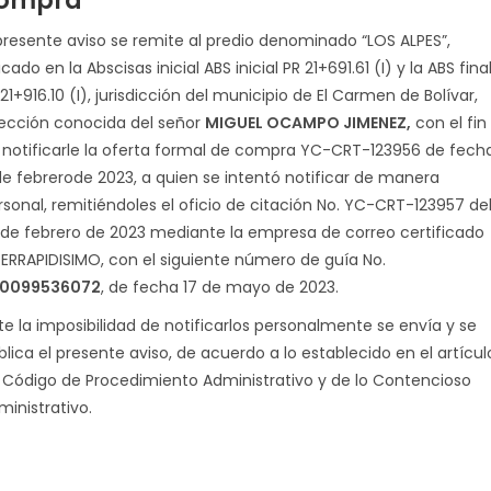
ompra
 presente aviso se remite al predio denominado “LOS ALPES”,
cado en la Abscisas inicial ABS inicial PR 21+691.61 (I) y la ABS fina
21+916.10 (I), jurisdicción del municipio de El Carmen de Bolívar,
rección conocida del señor
MIGUEL OCAMPO JIMENEZ,
con el fin
 notificarle la oferta formal de compra YC-CRT-123956 de fech
de febrerode 2023, a quien se intentó notificar de manera
rsonal, remitiéndoles el oficio de citación No. YC-CRT-123957 de
 de febrero de 2023 mediante la empresa de correo certificado
TERRAPIDISIMO, con el siguiente número de guía No.
0099536072
, de fecha 17 de mayo de 2023.
te la imposibilidad de notificarlos personalmente se envía y se
blica el presente aviso, de acuerdo a lo establecido en el artícul
 Código de Procedimiento Administrativo y de lo Contencioso
ministrativo.