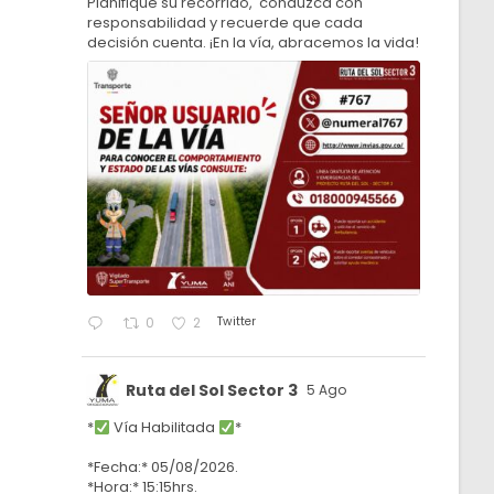
Planifique su recorrido, conduzca con
responsabilidad y recuerde que cada
decisión cuenta. ¡En la vía, abracemos la vida!
Twitter
0
2
Ruta del Sol Sector 3
5 Ago
*
Vía Habilitada
*
*Fecha:* 05/08/2026.
*Hora:* 15:15hrs.