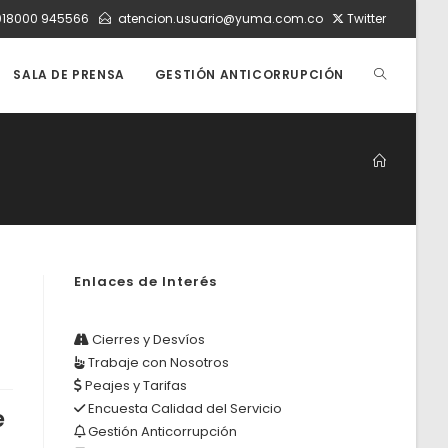
018000 945566
atencion.usuario@yuma.com.co
Twitter
ALTERNAR
SALA DE PRENSA
GESTIÓN ANTICORRUPCIÓN
BÚSQUEDA
DE
Enlaces de Interés
LA
Cierres y Desvíos
Trabaje con Nosotros
WEB
Peajes y Tarifas
Encuesta Calidad del Servicio
e
Gestión Anticorrupción