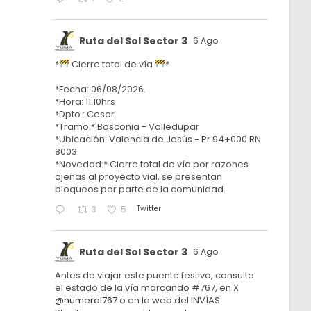
Ruta del Sol Sector 3
6 Ago
*
Cierre total de vía
*
*Fecha: 06/08/2026.
*Hora: 11:10hrs
*Dpto.: Cesar
*Tramo:* Bosconia - Valledupar
*Ubicación: Valencia de Jesús - Pr 94+000 RN
8003
*Novedad:* Cierre total de vía por razones
ajenas al proyecto vial, se presentan
bloqueos por parte de la comunidad.
Twitter
3
5
Ruta del Sol Sector 3
6 Ago
Antes de viajar este puente festivo, consulte
el estado de la vía marcando #767, en X
@numeral767
o en la web del INVÍAS.