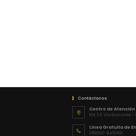
Contáctanos
Centro de Atención 
KM 3.5 Vía Bosconia -
Línea Gratuita de E
018000-945566