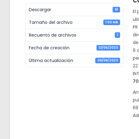
c
Descargar
61
El
ubi
Tamaño del archivo
1.03 MB
PR 
di
Recuento de archivos
1
de
Fecha de creación
13/06/2023
6 
pe
Última actualización
09/06/2023
22
IN
70
An
pu
69
Ad