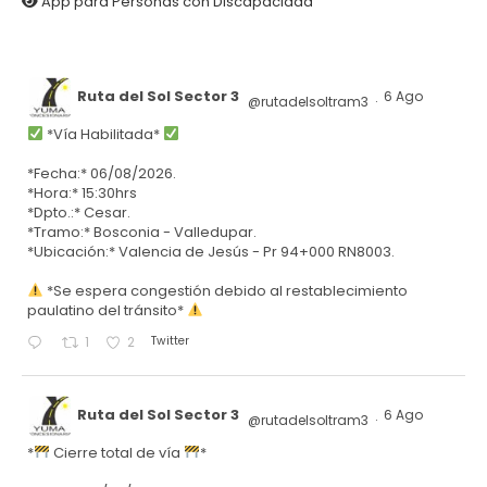
App para Personas con Discapacidad
Ruta del Sol Sector 3
6 Ago
@rutadelsoltram3
·
*Vía Habilitada*
*Fecha:* 06/08/2026.
*Hora:* 15:30hrs
*Dpto.:* Cesar.
*Tramo:* Bosconia - Valledupar.
*Ubicación:* Valencia de Jesús - Pr 94+000 RN8003.
*Se espera congestión debido al restablecimiento
paulatino del tránsito*
Twitter
1
2
Ruta del Sol Sector 3
6 Ago
@rutadelsoltram3
·
*
Cierre total de vía
*