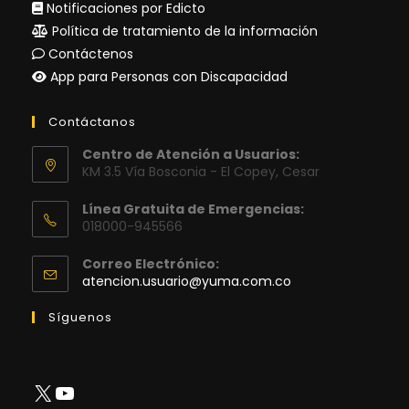
Notificaciones por Edicto
Política de tratamiento de la información
Contáctenos
App para Personas con Discapacidad
Contáctanos
Centro de Atención a Usuarios:
KM 3.5 Vía Bosconia - El Copey, Cesar
Línea Gratuita de Emergencias:
018000-945566
Correo Electrónico:
Se
atencion.usuario@yuma.com.co
abre
en
Síguenos
tu
aplicación
X
YouTube