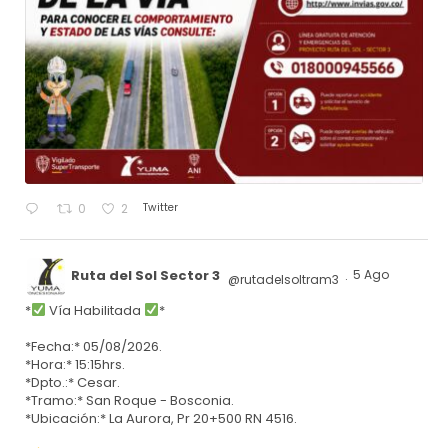
Twitter
0
2
Ruta del Sol Sector 3
5 Ago
@rutadelsoltram3
·
*
Vía Habilitada
*
*Fecha:* 05/08/2026.
*Hora:* 15:15hrs.
*Dpto.:* Cesar.
*Tramo:* San Roque - Bosconia.
*Ubicación:* La Aurora, Pr 20+500 RN 4516.