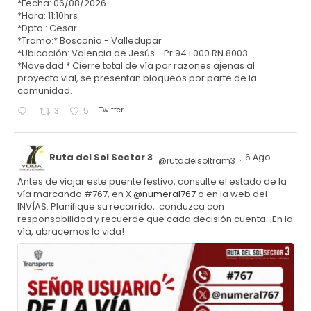
*Fecha: 06/08/2026.
*Hora: 11:10hrs
*Dpto.: Cesar
*Tramo:* Bosconia - Valledupar
*Ubicación: Valencia de Jesús - Pr 94+000 RN 8003
*Novedad:* Cierre total de vía por razones ajenas al
proyecto vial, se presentan bloqueos por parte de la
comunidad.
Twitter
3
5
Ruta del Sol Sector 3
6 Ago
@rutadelsoltram3
·
Antes de viajar este puente festivo, consulte el estado de la
vía marcando #767, en X
@numeral767
o en la web del
INVÍAS. Planifique su recorrido, conduzca con
responsabilidad y recuerde que cada decisión cuenta. ¡En la
vía, abracemos la vida!