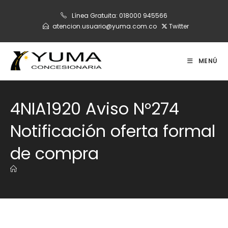
Ir
Línea Gratuita:
018000 945566
al
atencion.usuario@yuma.com.co
Twitter
contenido
MENÚ
4NIA1920 Aviso N°274
Notificación oferta formal
de compra