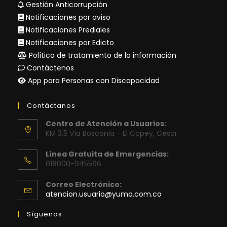
Gestión Anticorrupción
Notificaciones por aviso
Notificaciones Prediales
Notificaciones por Edicto
Política de tratamiento de la información
Contáctenos
App para Personas con Discapacidad
Contáctanos
Centro de Atención a Usuarios:
KM 3.5 Vía Bosconia - El Copey, Cesar
Línea Gratuita de Emergencias:
018000-945566
Correo Electrónico:
Se
atencion.usuario@yuma.com.co
abre
en
Síguenos
tu