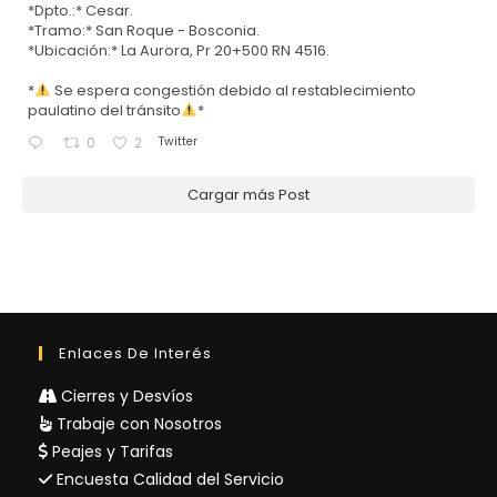
*Dpto.:* Cesar.
*Tramo:* San Roque - Bosconia.
*Ubicación:* La Aurora, Pr 20+500 RN 4516.
*
Se espera congestión debido al restablecimiento
paulatino del tránsito
*
Twitter
0
2
Cargar más Post
Enlaces De Interés
Cierres y Desvíos
Trabaje con Nosotros
Peajes y Tarifas
Encuesta Calidad del Servicio