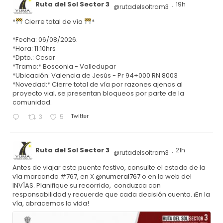
Ruta del Sol Sector 3
19h
@rutadelsoltram3
·
*
Cierre total de vía
*
*Fecha: 06/08/2026.
*Hora: 11:10hrs
*Dpto.: Cesar
*Tramo:* Bosconia - Valledupar
*Ubicación: Valencia de Jesús - Pr 94+000 RN 8003
*Novedad:* Cierre total de vía por razones ajenas al
proyecto vial, se presentan bloqueos por parte de la
comunidad.
Twitter
3
5
Ruta del Sol Sector 3
21h
@rutadelsoltram3
·
Antes de viajar este puente festivo, consulte el estado de la
vía marcando #767, en X
@numeral767
o en la web del
INVÍAS. Planifique su recorrido, conduzca con
responsabilidad y recuerde que cada decisión cuenta. ¡En la
vía, abracemos la vida!