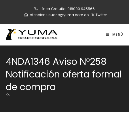
Ir
Línea Gratuita:
018000 945566
al
atencion.usuario@yuma.com.co
Twitter
contenido
MENÚ
4NDA1346 Aviso N°258
Notificación oferta formal
de compra