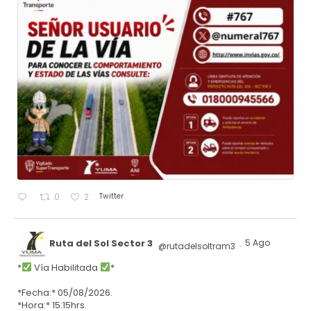
Twitter
0
2
Ruta del Sol Sector 3
5 Ago
@rutadelsoltram3
·
*
Vía Habilitada
*
*Fecha:* 05/08/2026.
*Hora:* 15:15hrs.