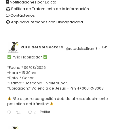
Notificaciones por Edicto
Política de Tratamiento de la Información
Contáctenos
App para Personas con Discapacidad
Ruta del Sol Sector 3
15h
@rutadelsoltram3
·
*Vía Habilitada*
*Fecha:* 06/08/2026.
*Hora:* 15:30hrs
*Dpto.:* Cesar.
*Tramo:* Bosconia - Valledupar.
*Ubicación:* Valencia de Jesús - Pr 94+000 RN8003.
*Se espera congestión debido al restablecimiento
paulatino del tránsito*
Twitter
1
2