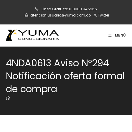
Ir
Línea Gratuita:
018000 945566
al
atencion.usuario@yuma.com.co
Twitter
contenido
MENÚ
4NDA0613 Aviso N°294
Notificación oferta formal
de compra