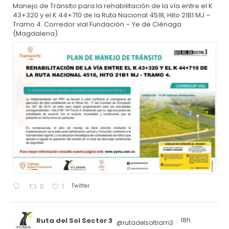
Manejo de Tránsito para la rehabilitación de la vía entre el K
43+320 y el K 44+710 de la Ruta Nacional 4518, Hito 21B1 MJ –
Tramo 4. Corredor vial Fundación – Ye de Ciénaga
(Magdalena).
Twitter
0
1
Ruta del Sol Sector 3
18h
@rutadelsoltram3
·