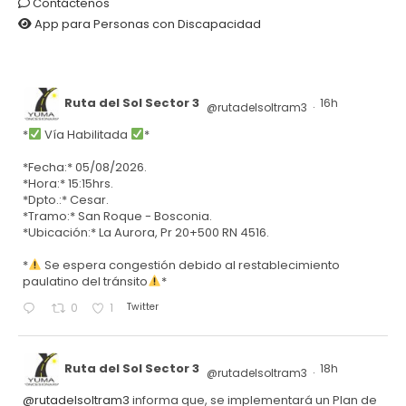
Contáctenos
App para Personas con Discapacidad
Ruta del Sol Sector 3
16h
@rutadelsoltram3
·
*
Vía Habilitada
*
*Fecha:* 05/08/2026.
*Hora:* 15:15hrs.
*Dpto.:* Cesar.
*Tramo:* San Roque - Bosconia.
*Ubicación:* La Aurora, Pr 20+500 RN 4516.
*
Se espera congestión debido al restablecimiento
paulatino del tránsito
*
Twitter
0
1
Ruta del Sol Sector 3
18h
@rutadelsoltram3
·
@rutadelsoltram3
informa que, se implementará un Plan de