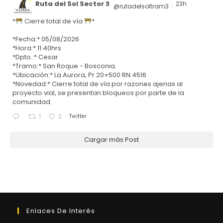
Ruta del Sol Sector 3
23h
@rutadelsoltram3
·
*
Cierre total de vía
*
*Fecha:* 05/08/2026
*Hora:* 11:40hrs
*Dpto.:* Cesar
*Tramo:* San Roque - Bosconia.
*Ubicación:* La Aurora, Pr 20+500 RN 4516
*Novedad:* Cierre total de vía por razones ajenas al
proyecto vial, se presentan bloqueos por parte de la
comunidad.
Twitter
1
2
Cargar más Post
Enlaces De Interés