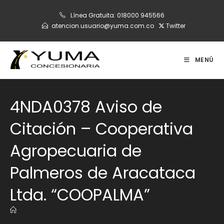
Ir
Línea Gratuita:
018000 945566
al
atencion.usuario@yuma.com.co
Twitter
contenido
MENÚ
4NDA0378 Aviso de
Citación – Cooperativa
Agropecuaria de
Palmeros de Aracataca
Ltda. “COOPALMA”