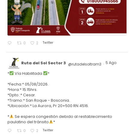
Twitter
0
2
Ruta del Sol Sector 3
5 Ago
@rutadelsoltram3
·
*
Vía Habilitada
*
*Fecha:* 05/08/2026.
*Hora:* 15:15hrs.
*Dpto.:* Cesar.
*Tramo:* San Roque - Bosconia.
*Ubicación:* La Aurora, Pr 20+500 RN 4516.
*
Se espera congestión debido al restablecimiento
paulatino del tránsito
*
Twitter
0
2