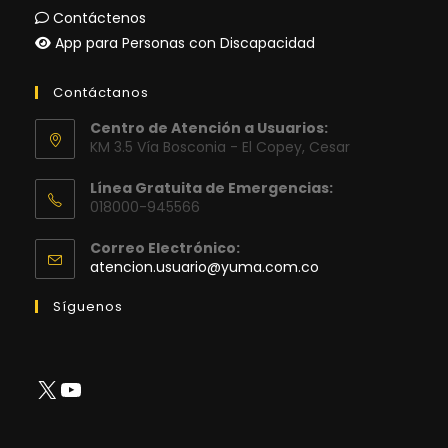
Contáctenos
App para Personas con Discapacidad
Contáctanos
Centro de Atención a Usuarios:
KM 3.5 Vía Bosconia - El Copey, Cesar
Línea Gratuita de Emergencias:
018000-945566
Correo Electrónico:
Se
atencion.usuario@yuma.com.co
abre
en
Síguenos
tu
aplicación
X
YouTube