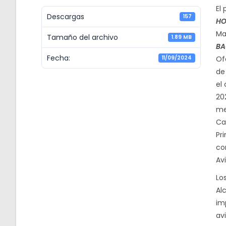
El
Descargas
157
HO
Ma
Tamaño del archivo
1.89 MB
BA
Fecha:
11/09/2024
Of
de
el
20
me
Car
Pr
co
Av
Lo
Al
im
av