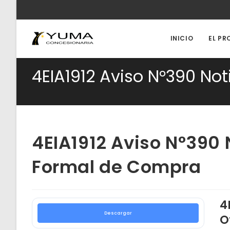
Ir
al
contenido
INICIO
EL PR
4EIA1912 Aviso N°390 No
4EIA1912 Aviso N°390 
Formal de Compra
4
Descargar
O