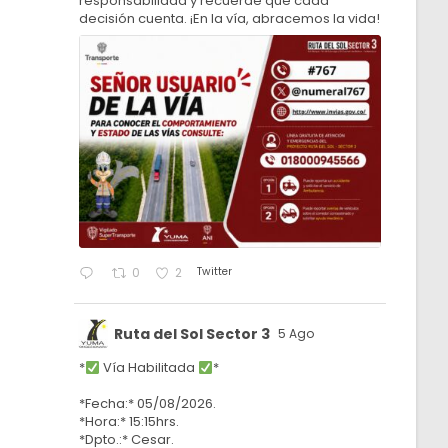
responsabilidad y recuerde que cada
decisión cuenta. ¡En la vía, abracemos la vida!
Twitter
0
2
Ruta del Sol Sector 3
5 Ago
*
Vía Habilitada
*
*Fecha:* 05/08/2026.
*Hora:* 15:15hrs.
*Dpto.:* Cesar.