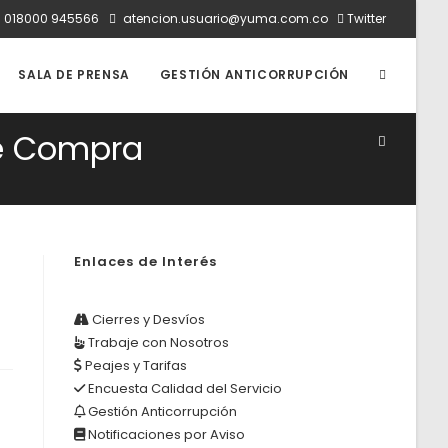
:
018000 945566
atencion.usuario@yuma.com.co
Twitter
ALTERNAR
SALA DE PRENSA
GESTIÓN ANTICORRUPCIÓN
de Compra
BÚSQUED
DE
Enlaces de Interés
LA
Cierres y Desvíos
Trabaje con Nosotros
Peajes y Tarifas
WEB
Encuesta Calidad del Servicio
Gestión Anticorrupción
Notificaciones por Aviso