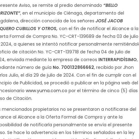
 presente Aviso, se remite al predio denominado
“BELLO
RIZONTE”
, en el municipio de Ciénaga, departamento del
gdalena, dirección conocida de los señores
JOSÉ JACOB
QUERO CUBILLOS Y OTROS
,
con el fin de notificar el Alcance a la
erta Formal de Compra No. YC-CRT-139689 de fecha 03 de julio
 2024, a quienes se intentó notificar personalmente remitiéndol
 oficio de citación No. YC-CRT-139718 de fecha 04 de julio de
24, enviada mediante la empresa de correos
INTERRAPIDÍSIMO
,
diante número de guía
No. 700132866662
, recibido por Jhon
los Julio, el día 29 de julio de 2024. Con el fin de cumplir con el
incipio de Publicidad, se procedió a publicar en la página web del
ncesionario
www.yuma.com.co
por el término de cinco (5) días 
iso de Citación.
s mencionados propietarios no se presentaron a notificarse del
cance al Alcance a la Oferta Formal de Compra y ante la
posibilidad de notificarla personalmente se envía el presente
iso. Se hace la advertencia en los términos señalados en la ley