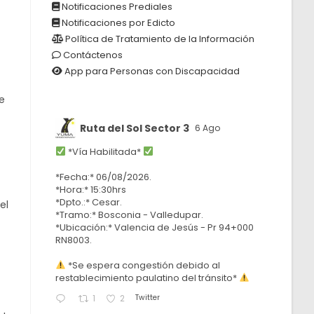
Notificaciones Prediales
Notificaciones por Edicto
Política de Tratamiento de la Información
Contáctenos
App para Personas con Discapacidad
e
Ruta del Sol Sector 3
6 Ago
*Vía Habilitada*
*Fecha:* 06/08/2026.
*Hora:* 15:30hrs
*Dpto.:* Cesar.
el
*Tramo:* Bosconia - Valledupar.
*Ubicación:* Valencia de Jesús - Pr 94+000
RN8003.
*Se espera congestión debido al
restablecimiento paulatino del tránsito*
Twitter
1
2