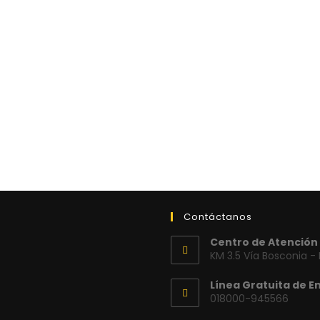
Contáctanos
Centro de Atención 
KM 3.5 Vía Bosconia -
Línea Gratuita de E
018000-945566