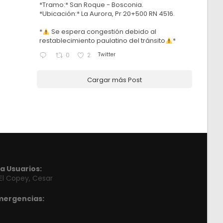
*Tramo:* San Roque - Bosconia.
*Ubicación:* La Aurora, Pr 20+500 RN 4516.
*
Se espera congestión debido al
restablecimiento paulatino del tránsito
*
Twitter
0
2
Cargar más Post
a Usuarios:
 El Copey, Cesar
mergencias: