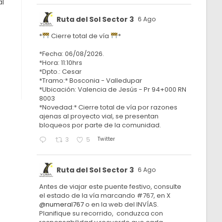
al
Ruta del Sol Sector 3
6 Ago
*
Cierre total de vía
*
*Fecha: 06/08/2026.
*Hora: 11:10hrs
*Dpto.: Cesar
*Tramo:* Bosconia - Valledupar
*Ubicación: Valencia de Jesús - Pr 94+000 RN
8003
*Novedad:* Cierre total de vía por razones
ajenas al proyecto vial, se presentan
bloqueos por parte de la comunidad.
Twitter
3
5
Ruta del Sol Sector 3
6 Ago
Antes de viajar este puente festivo, consulte
el estado de la vía marcando #767, en X
@numeral767
o en la web del INVÍAS.
Planifique su recorrido, conduzca con