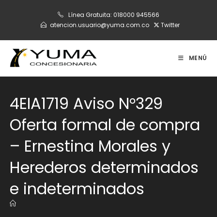
Ir
Línea Gratuita:
018000 945566
al
atencion.usuario@yuma.com.co
Twitter
contenido
MENÚ
4EIA1719 Aviso N°329
Oferta formal de compra
– Ernestina Morales y
Herederos determinados
e indeterminados