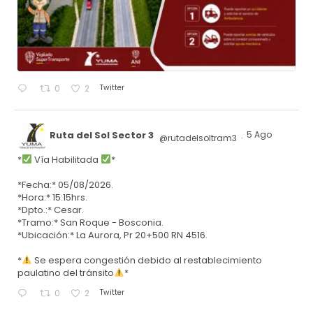
Twitter
0
2
Ruta del Sol Sector 3
5 Ago
@rutadelsoltram3
·
*
Vía Habilitada
*
*Fecha:* 05/08/2026.
*Hora:* 15:15hrs.
*Dpto.:* Cesar.
*Tramo:* San Roque - Bosconia.
*Ubicación:* La Aurora, Pr 20+500 RN 4516.
*
Se espera congestión debido al restablecimiento
paulatino del tránsito
*
Twitter
0
2