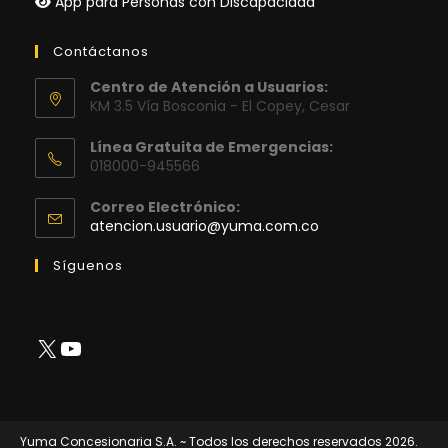
App para Personas con Discapacidad
Contáctanos
Centro de Atención a Usuarios:
KM 3.5 Vía Bosconia - El Copey, Cesar
Línea Gratuita de Emergencias:
018000-945566
Correo Electrónico:
Se
atencion.usuario@yuma.com.co
abre
en
Síguenos
tu
aplicación
X
YouTube
Yuma Concesionaria S.A. ~ Todos los derechos reservados 2026.