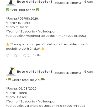
Ruta del Sol Sector 3
6 Ago
@rutadelsoltram3
·
*Vía Habilitada*
*Fecha:* 06/08/2026.
*Hora:* 15:30hrs
*Dpto.:* Cesar.
*Tramo:* Bosconia - Valledupar.
*Ubicación:* Valencia de Jesús - Pr 94+000 RN8003.
*Se espera congestión debido al restablecimiento
paulatino del tránsito*
Twitter
1
2
Ruta del Sol Sector 3
6 Ago
@rutadelsoltram3
·
*
Cierre total de vía
*
*Fecha: 06/08/2026.
*Hora: 11:10hrs
*Dpto.: Cesar
*Tramo:* Bosconia - Valledupar
*Ubicación: Valencia de Jesús - Pr 94+000 RN 8003