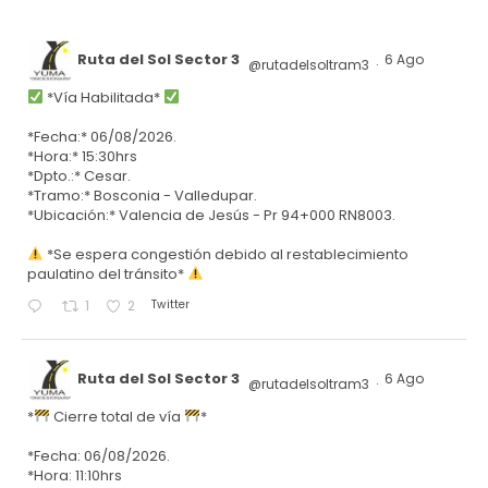
Ruta del Sol Sector 3
6 Ago
@rutadelsoltram3
·
*Vía Habilitada*
*Fecha:* 06/08/2026.
*Hora:* 15:30hrs
*Dpto.:* Cesar.
*Tramo:* Bosconia - Valledupar.
*Ubicación:* Valencia de Jesús - Pr 94+000 RN8003.
*Se espera congestión debido al restablecimiento
paulatino del tránsito*
Twitter
1
2
Ruta del Sol Sector 3
6 Ago
@rutadelsoltram3
·
*
Cierre total de vía
*
*Fecha: 06/08/2026.
*Hora: 11:10hrs