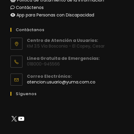
Contáctenos
App para Personas con Discapacidad
Contáctanos
Centro de Atención a Usuarios:
KM 3.5 Vía Bosconia - El Copey, Cesar
Línea Gratuita de Emergencias:
018000-945566
Correo Electrónico:
Se
atencion.usuario@yuma.com.co
abre
en
Síguenos
tu
aplicación
X
YouTube