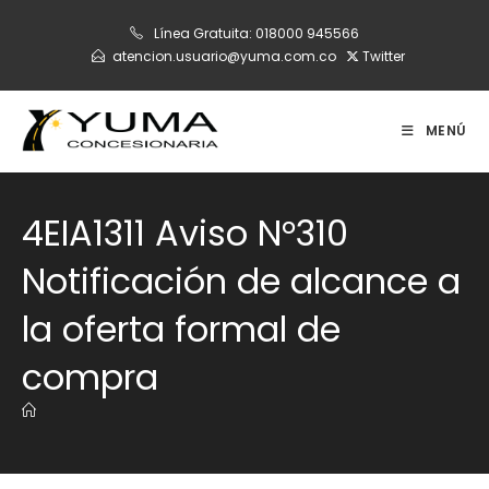
Ir
Línea Gratuita:
018000 945566
al
atencion.usuario@yuma.com.co
Twitter
contenido
MENÚ
4EIA1311 Aviso N°310
Notificación de alcance a
la oferta formal de
compra