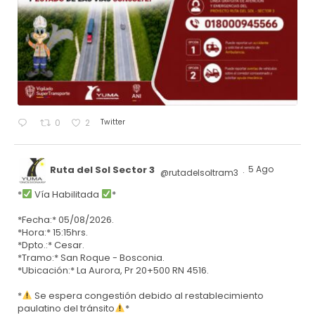
Twitter
0
2
Ruta del Sol Sector 3
5 Ago
@rutadelsoltram3
·
*
Vía Habilitada
*
*Fecha:* 05/08/2026.
*Hora:* 15:15hrs.
*Dpto.:* Cesar.
*Tramo:* San Roque - Bosconia.
*Ubicación:* La Aurora, Pr 20+500 RN 4516.
*
Se espera congestión debido al restablecimiento
paulatino del tránsito
*