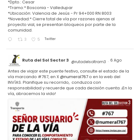
*Dpto.: Cesar
*Tramo:* Bosconia - Valledupar
*Ubicación: Valencia de Jesús - Pr 94+000 RN 8003
*Novedad:* Cierre total de vía por razones ajenas al
proyecto vial, se presentan bloqueos por parte de la
comunidad.
Twitter
3
5
Ruta del Sol Sector 3
6 Ago
@rutadelsoltram3
·
Antes de viajar este puente festivo, consulte el estado de la
vía marcando #767, en X
@numeral767
o en la web del
INVÍAS. Planifique su recorrido, conduzca con
responsabilidad y recuerde que cada decisión cuenta. ¡En la
vía, abracemos la vida!