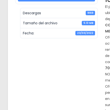
f
El
ub
Descargas
1869
de
Tamaño del archivo
5.13 MB
CO
ME
Fecha:
23/03/2022
Of
oc
re
de
co
70
NO
me
Of
pe
en
sur