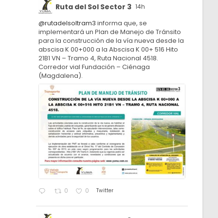
Ruta del Sol Sector 3
14h
@rutadelsoltram3
informa que, se
implementará un Plan de Manejo de Tránsito
para la construcción de la vía nueva desde la
abscisa K 00+000 a la Abscisa K 00+ 516 Hito
21B1 VN – Tramo 4, Ruta Nacional 4518.
Corredor vial Fundación – Ciénaga
(Magdalena).
Twitter
0
0