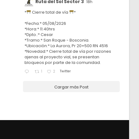
Ruta del Sol Sector 3
18h
*
Cierre total de vía
*
*Fecha:* 05/08/2026
*Hora:* 11:40hrs
*Dpto.:* Cesar
*Tramo:* San Roque - Bosconia.
*Ubicación:* La Aurora, Pr 20+500 RN 4516
*Novedad:* Cierre total de vía por razones
ajenas al proyecto vial, se presentan
bloqueos por parte de la comunidad.
Twitter
1
2
Cargar más Post