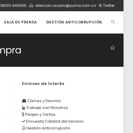
018000 945566
atencion.usuario@yuma.com.co
Twitter
ALTERNAR
SALA DE PRENSA
GESTIÓN ANTICORRUPCIÓN
BÚSQUEDA
ompra
DE
Enlaces de Interés
LA
Cierres y Desvíos
Trabaje con Nosotros
WEB
Peajes y Tarifas
Encuesta Calidad del Servicio
Gestión Anticorrupción