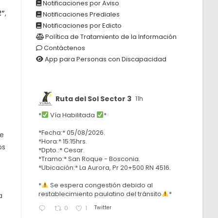
Notificaciones por Aviso
2”
,
Notificaciones Prediales
Notificaciones por Edicto
Política de Tratamiento de la Información
Contáctenos
App para Personas con Discapacidad
Ruta del Sol Sector 3
11h
*
Vía Habilitada
*
*Fecha:* 05/08/2026.
de
*Hora:* 15:15hrs.
os
*Dpto.:* Cesar.
*Tramo:* San Roque - Bosconia.
*Ubicación:* La Aurora, Pr 20+500 RN 4516.
*
Se espera congestión debido al
restablecimiento paulatino del tránsito
*
a
Twitter
0
1