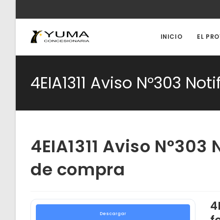
Ir
al
contenido
INICIO
EL PR
4EIA1311 Aviso N°303 Not
4EIA1311 Aviso N°303 
de compra
4
Descargar