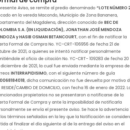
ormal de compra
 presente Aviso, se remite al predio denominado
“LOTE NÚMERO 
icado en la vereda Macondo, Municipio de Zona Bananera,
partamento del Magdalena, dirección conocida de
BEC DE
LOMBIA S.A. (EN LIQUIDACIÓN), JONATHAN JOSÉ MENDOZA
NDOZA y HASIB OSMAN BETANCOURT
, con el fin de notificar la
erta Formal de Compra No. YC–CRT-106956 de fecha 21 de
tubre de 2021, a quienes se intentó notificar personalmente
mitiéndole el oficio de citación No. YC-CRT- 109283 de fecha 20
 diciembre de 2021, la cual fue enviada mediante la empresa de
rreos
INTERRAPIDISIMO
, con el siguiente número de guía
0068184018
, dicha comunicación no fue devuelta por motivo 
 RESIDE/CAMBIO DE DOMICILIO, con fecha 16 de enero de 2022. L
ncionados propietarios no se presentaron a notificarse de la
erta Formal de Compra y ante la imposibilidad de notificarla
rsonalmente se envía el presente aviso. Se hace la advertencia
 los términos señalados en la ley que la Notificación se consider
tida al finalizar el día siguiente al de la entrega del aviso en el