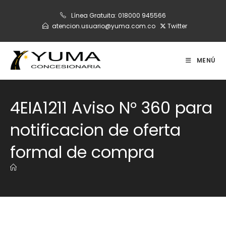
Ir
Línea Gratuita:
018000 945566
al
atencion.usuario@yuma.com.co
Twitter
contenido
MENÚ
4EIA1211 Aviso N° 360 para
notificacion de oferta
formal de compra