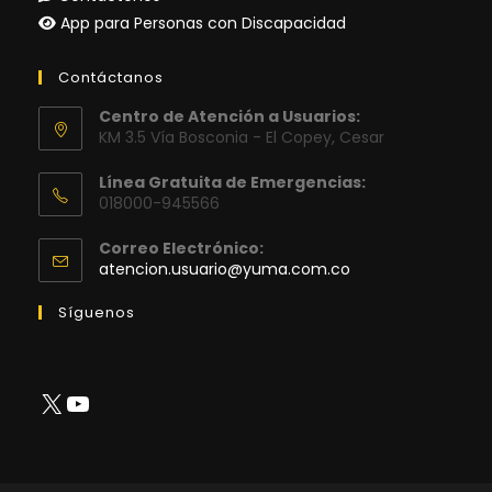
App para Personas con Discapacidad
Contáctanos
Centro de Atención a Usuarios:
KM 3.5 Vía Bosconia - El Copey, Cesar
Línea Gratuita de Emergencias:
018000-945566
Correo Electrónico:
Se
atencion.usuario@yuma.com.co
abre
en
Síguenos
tu
aplicación
X
YouTube