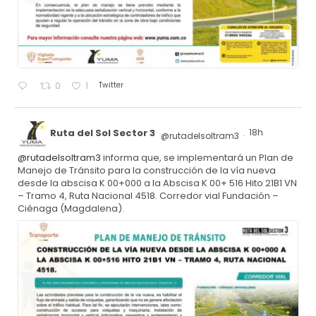
Twitter
0
1
Ruta del Sol Sector 3
18h
@rutadelsoltram3
·
@rutadelsoltram3
informa que, se implementará un Plan de
Manejo de Tránsito para la construcción de la vía nueva
desde la abscisa K 00+000 a la Abscisa K 00+ 516 Hito 21B1 VN
– Tramo 4, Ruta Nacional 4518. Corredor vial Fundación –
Ciénaga (Magdalena).