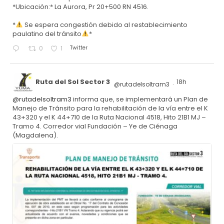
*Ubicación:* La Aurora, Pr 20+500 RN 4516.
*
Se espera congestión debido al restablecimiento
paulatino del tránsito
*
Twitter
0
1
Ruta del Sol Sector 3
18h
@rutadelsoltram3
·
@rutadelsoltram3
informa que, se implementará un Plan de
Manejo de Tránsito para la rehabilitación de la vía entre el K
43+320 y el K 44+710 de la Ruta Nacional 4518, Hito 21B1 MJ –
Tramo 4. Corredor vial Fundación – Ye de Ciénaga
(Magdalena).