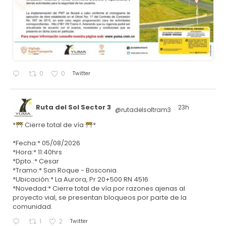
Twitter
0
0
Ruta del Sol Sector 3
23h
@rutadelsoltram3
·
*
Cierre total de vía
*
*Fecha:* 05/08/2026
*Hora:* 11:40hrs
*Dpto.:* Cesar
*Tramo:* San Roque - Bosconia.
*Ubicación:* La Aurora, Pr 20+500 RN 4516
*Novedad:* Cierre total de vía por razones ajenas al
proyecto vial, se presentan bloqueos por parte de la
comunidad.
Twitter
1
2