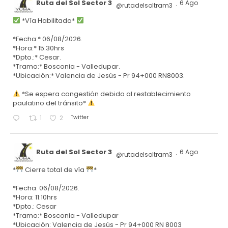
Ruta del Sol Sector 3
6 Ago
@rutadelsoltram3
·
*Vía Habilitada*
*Fecha:* 06/08/2026.
*Hora:* 15:30hrs
*Dpto.:* Cesar.
*Tramo:* Bosconia - Valledupar.
*Ubicación:* Valencia de Jesús - Pr 94+000 RN8003.
*Se espera congestión debido al restablecimiento
paulatino del tránsito*
Twitter
1
2
Ruta del Sol Sector 3
6 Ago
@rutadelsoltram3
·
*
Cierre total de vía
*
*Fecha: 06/08/2026.
*Hora: 11:10hrs
*Dpto.: Cesar
*Tramo:* Bosconia - Valledupar
*Ubicación: Valencia de Jesús - Pr 94+000 RN 8003