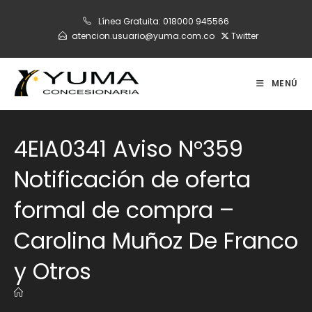
Ir
Línea Gratuita:
018000 945566
al
atencion.usuario@yuma.com.co
Twitter
contenido
MENÚ
4EIA0341 Aviso N°359
Notificación de oferta
formal de compra –
Carolina Muñoz De Franco
y Otros