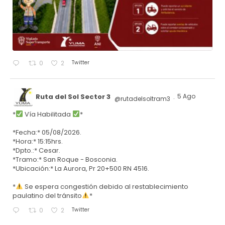
Twitter
0
2
Ruta del Sol Sector 3
5 Ago
@rutadelsoltram3
·
*
Vía Habilitada
*
*Fecha:* 05/08/2026.
*Hora:* 15:15hrs.
*Dpto.:* Cesar.
*Tramo:* San Roque - Bosconia.
*Ubicación:* La Aurora, Pr 20+500 RN 4516.
*
Se espera congestión debido al restablecimiento
paulatino del tránsito
*
Twitter
0
2