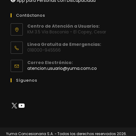
App para Personas con Discapacidad
Contáctanos
Centro de Atención a Usuarios:
KM 3.5 Vía Bosconia - El Copey, Cesar
Línea Gratuita de Emergencias:
018000-945566
Correo Electrónico:
Se
atencion.usuario@yuma.com.co
abre
en
Síguenos
tu
aplicación
X
YouTube
Yuma Concesionaria S.A. ~ Todos los derechos reservados 2026.