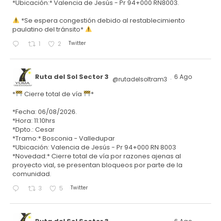
*Ubicación:* Valencia de Jesús - Pr 94+000 RN8003.
*Se espera congestión debido al restablecimiento
paulatino del tránsito*
Twitter
1
2
Ruta del Sol Sector 3
6 Ago
@rutadelsoltram3
·
*
Cierre total de vía
*
*Fecha: 06/08/2026.
*Hora: 11:10hrs
*Dpto.: Cesar
*Tramo:* Bosconia - Valledupar
*Ubicación: Valencia de Jesús - Pr 94+000 RN 8003
*Novedad:* Cierre total de vía por razones ajenas al
proyecto vial, se presentan bloqueos por parte de la
comunidad.
Twitter
3
5