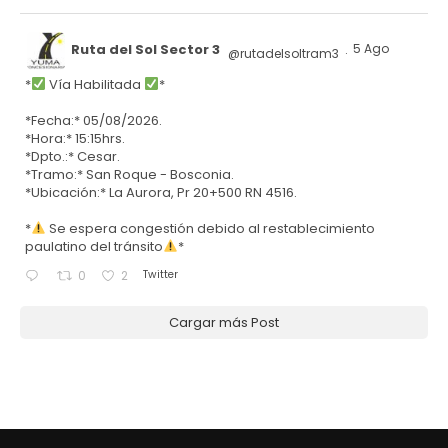
Ruta del Sol Sector 3
5 Ago
@rutadelsoltram3
·
*
Vía Habilitada
*
*Fecha:* 05/08/2026.
*Hora:* 15:15hrs.
*Dpto.:* Cesar.
*Tramo:* San Roque - Bosconia.
*Ubicación:* La Aurora, Pr 20+500 RN 4516.
*
Se espera congestión debido al restablecimiento
paulatino del tránsito
*
Twitter
0
2
Cargar más Post