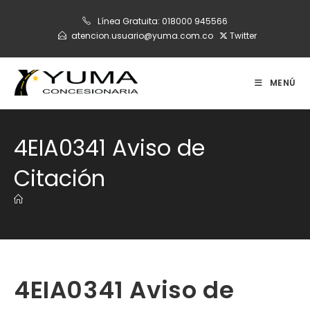
Ir
Línea Gratuita:
018000 945566
al
atencion.usuario@yuma.com.co
Twitter
contenido
MENÚ
4EIA0341 Aviso de
Citación
4EIA0341 Aviso de