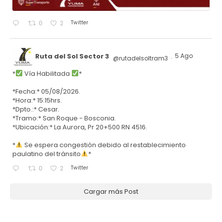
Twitter
0
2
Ruta del Sol Sector 3
5 Ago
@rutadelsoltram3
·
*
Vía Habilitada
*
*Fecha:* 05/08/2026.
*Hora:* 15:15hrs.
*Dpto.:* Cesar.
*Tramo:* San Roque - Bosconia.
*Ubicación:* La Aurora, Pr 20+500 RN 4516.
*
Se espera congestión debido al restablecimiento
paulatino del tránsito
*
Twitter
0
2
Cargar más Post