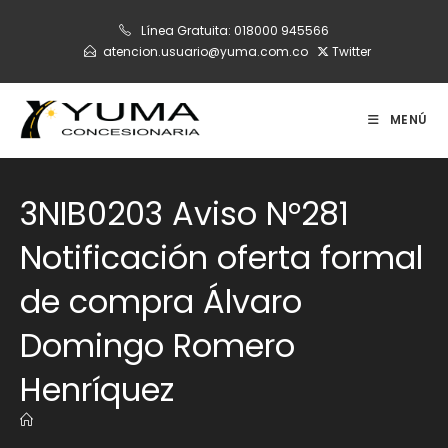
Ir
Línea Gratuita:
018000 945566
al
atencion.usuario@yuma.com.co
Twitter
contenido
MENÚ
3NIB0203 Aviso N°281
Notificación oferta formal
de compra Álvaro
Domingo Romero
Henríquez