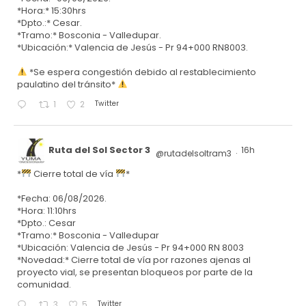
*Hora:* 15:30hrs
*Dpto.:* Cesar.
*Tramo:* Bosconia - Valledupar.
*Ubicación:* Valencia de Jesús - Pr 94+000 RN8003.
*Se espera congestión debido al restablecimiento
paulatino del tránsito*
Twitter
1
2
Ruta del Sol Sector 3
16h
@rutadelsoltram3
·
*
Cierre total de vía
*
*Fecha: 06/08/2026.
*Hora: 11:10hrs
*Dpto.: Cesar
*Tramo:* Bosconia - Valledupar
*Ubicación: Valencia de Jesús - Pr 94+000 RN 8003
*Novedad:* Cierre total de vía por razones ajenas al
proyecto vial, se presentan bloqueos por parte de la
comunidad.
Twitter
3
5