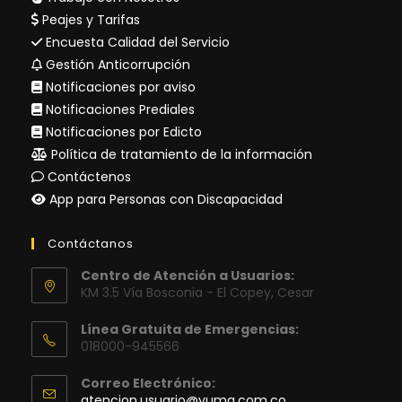
Peajes y Tarifas
Encuesta Calidad del Servicio
Gestión Anticorrupción
Notificaciones por aviso
Notificaciones Prediales
Notificaciones por Edicto
Política de tratamiento de la información
Contáctenos
App para Personas con Discapacidad
Contáctanos
Centro de Atención a Usuarios:
KM 3.5 Vía Bosconia - El Copey, Cesar
Línea Gratuita de Emergencias:
018000-945566
Correo Electrónico:
Se
atencion.usuario@yuma.com.co