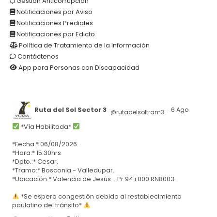
Gestión Anticorrupción
Notificaciones por Aviso
Notificaciones Prediales
Notificaciones por Edicto
Política de Tratamiento de la Información
Contáctenos
App para Personas con Discapacidad
Ruta del Sol Sector 3
6 Ago
@rutadelsoltram3
·
*Vía Habilitada*
*Fecha:* 06/08/2026.
*Hora:* 15:30hrs
*Dpto.:* Cesar.
*Tramo:* Bosconia - Valledupar.
*Ubicación:* Valencia de Jesús - Pr 94+000 RN8003.
*Se espera congestión debido al restablecimiento
paulatino del tránsito*