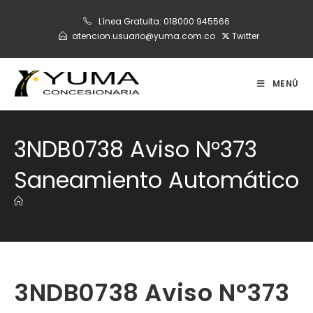
Ir
Línea Gratuita:
018000 945566
al
atencion.usuario@yuma.com.co
Twitter
contenido
MENÚ
3NDB0738 Aviso N°373
Saneamiento Automático
3NDB0738 Aviso N°373