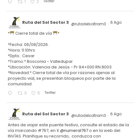
Twitter
1
2
Ruta del Sol Sector 3
6 Ago
@rutadelsoltram3
·
*
Cierre total de vía
*
*Fecha: 06/08/2026.
*Hora: 11:10hrs
*Dpto.: Cesar
*Tramo:* Bosconia - Valledupar
*Ubicación: Valencia de Jesús - Pr 94+000 RN 8003
*Novedad:* Cierre total de vía por razones ajenas al
proyecto vial, se presentan bloqueos por parte de la
comunidad.
Twitter
3
5
Ruta del Sol Sector 3
6 Ago
@rutadelsoltram3
·
Antes de viajar este puente festivo, consulte el estado de la
vía marcando #767, en X
@numeral767
o en la web del
INVÍAS. Planifique su recorrido, conduzca con