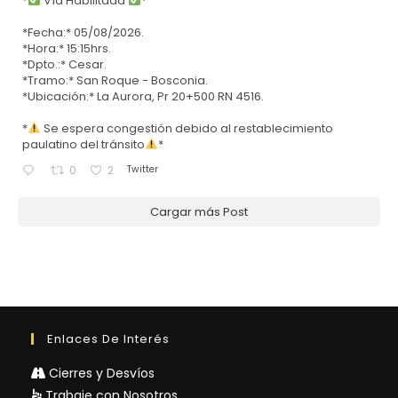
*
Vía Habilitada
*
*Fecha:* 05/08/2026.
*Hora:* 15:15hrs.
*Dpto.:* Cesar.
*Tramo:* San Roque - Bosconia.
*Ubicación:* La Aurora, Pr 20+500 RN 4516.
*
Se espera congestión debido al restablecimiento
paulatino del tránsito
*
Twitter
0
2
Cargar más Post
Enlaces De Interés
Cierres y Desvíos
Trabaje con Nosotros