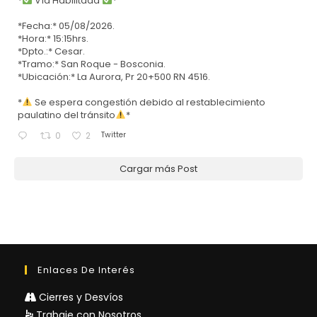
*
Vía Habilitada
*
*Fecha:* 05/08/2026.
*Hora:* 15:15hrs.
*Dpto.:* Cesar.
*Tramo:* San Roque - Bosconia.
*Ubicación:* La Aurora, Pr 20+500 RN 4516.
*
Se espera congestión debido al restablecimiento
paulatino del tránsito
*
Twitter
0
2
Cargar más Post
Enlaces De Interés
Cierres y Desvíos
Trabaje con Nosotros