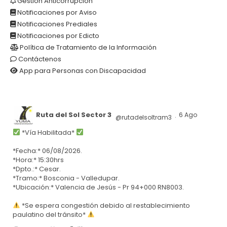
Gestión Anticorrupción
Notificaciones por Aviso
Notificaciones Prediales
Notificaciones por Edicto
Política de Tratamiento de la Información
Contáctenos
App para Personas con Discapacidad
Ruta del Sol Sector 3
6 Ago
@rutadelsoltram3
·
*Vía Habilitada*
*Fecha:* 06/08/2026.
*Hora:* 15:30hrs
*Dpto.:* Cesar.
*Tramo:* Bosconia - Valledupar.
*Ubicación:* Valencia de Jesús - Pr 94+000 RN8003.
*Se espera congestión debido al restablecimiento
paulatino del tránsito*