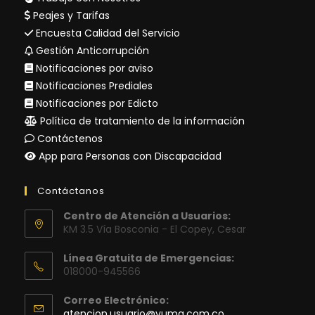
Peajes y Tarifas
Encuesta Calidad del Servicio
Gestión Anticorrupción
Notificaciones por aviso
Notificaciones Prediales
Notificaciones por Edicto
Política de tratamiento de la información
Contáctenos
App para Personas con Discapacidad
Contáctanos
Centro de Atención a Usuarios:
KM 3.5 Vía Bosconia - El Copey, Cesar
Línea Gratuita de Emergencias:
018000-945566
Correo Electrónico:
Se
atencion.usuario@yuma.com.co