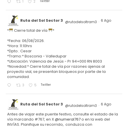
Twitter
1
2
Ruta del Sol Sector 3
6 Ago
@rutadelsoltram3
·
*
Cierre total de vía
*
*Fecha: 06/08/2026.
*Hora: 11:10hrs
*Dpto.: Cesar
*Tramo:* Bosconia - Valledupar
*Ubicación: Valencia de Jesús - Pr 94+000 RN 8003
*Novedad:* Cierre total de vía por razones ajenas al
proyecto vial, se presentan bloqueos por parte de la
comunidad.
Twitter
3
5
Ruta del Sol Sector 3
6 Ago
@rutadelsoltram3
·
Antes de viajar este puente festivo, consulte el estado de la
vía marcando #767, en X
@numeral767
o en la web del
INVÍAS. Planifique su recorrido, conduzca con