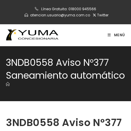
Ir
Línea Gratuita:
018000 945566
al
atencion.usuario@yuma.com.co
Twitter
contenido
MENÚ
3NDB0558 Aviso N°377
Saneamiento automático
3NDB0558 Aviso N°377