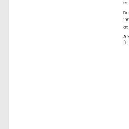
ent
De
19
ac
Ar
[fi