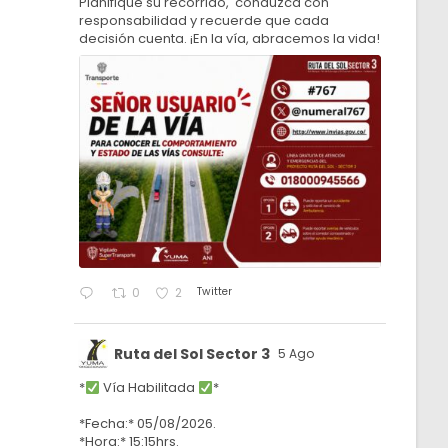
Planifique su recorrido, conduzca con
responsabilidad y recuerde que cada
decisión cuenta. ¡En la vía, abracemos la vida!
Twitter
0
2
Ruta del Sol Sector 3
5 Ago
*
Vía Habilitada
*
*Fecha:* 05/08/2026.
*Hora:* 15:15hrs.