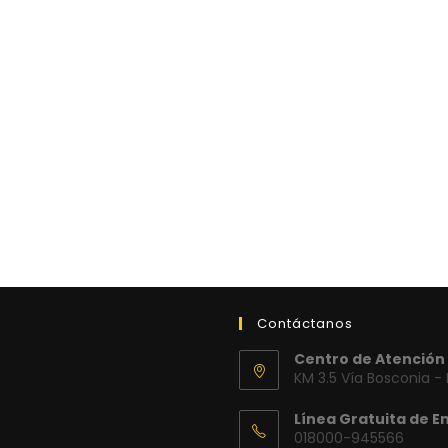
Contáctanos
Centro de Atención 
KM 3.5 Vía Bosconia -
Línea Gratuita de E
018000-945566