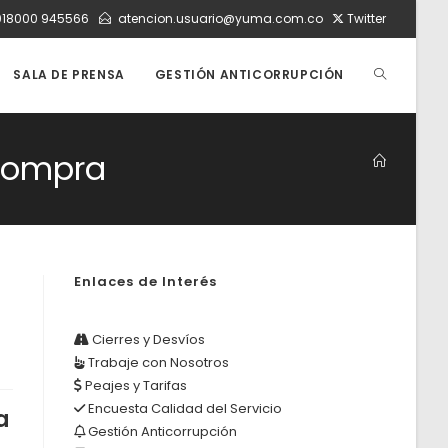
018000 945566
atencion.usuario@yuma.com.co
Twitter
ALTERNAR
SALA DE PRENSA
GESTIÓN ANTICORRUPCIÓN
BÚSQUEDA
 compra
DE
Enlaces de Interés
LA
Cierres y Desvíos
Trabaje con Nosotros
WEB
Peajes y Tarifas
Encuesta Calidad del Servicio
a
Gestión Anticorrupción