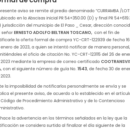
ormal de compra
 presente aviso se remite al predio denominado “CURRAMBA /LOT
ubicado en la Abscisas inicial PR 54+350.00 (D) y final PR 54+619.
) jurisdicción del municipio de El Paso _ Cesar, dirección conoci
l señor
ERNESTO ADOLFO BELTRAN TOSCANO
,
con el fin de
tificarle la oferta formal de compra YC-CRT-122939 de fecha 16
 enero de 2023, a quien se intentó notificar de manera personal,
mitiéndoles el oficio de citación No. YC-CRT-123115 del 26 de ene
 2023 mediante la empresa de correo certificado
COOTRANSVI
A
, con el siguiente número de guía No.
1543
, de fecha 30 de ene
 2023.
te la imposibilidad de notificarlos personalmente se envía y se
blica el presente aviso, de acuerdo a lo establecido en el artícul
 Código de Procedimiento Administrativo y de lo Contencioso
ministrativo.
 hace la advertencia en los términos señalados en la ley que la
ificación se considera surtida al finalizar el día siguiente de la