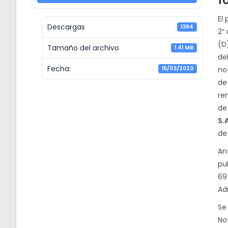
f
El
Descargas
1364
2” 
(D
Tamaño del archivo
1.41 MB
de
Fecha:
15/03/2023
no
de
re
de
S.
de
An
pu
69
Ad
Se
Not