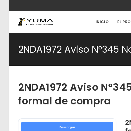
Ir
al
contenido
INICIO
EL PR
2NDA1972 Aviso N°345 No
2NDA1972 Aviso N°345 
formal de compra
2
Descargar