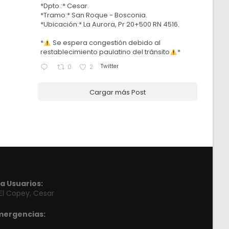
*Dpto.:* Cesar.
*Tramo:* San Roque - Bosconia.
*Ubicación:* La Aurora, Pr 20+500 RN 4516.
*
Se espera congestión debido al
restablecimiento paulatino del tránsito
*
Twitter
0
2
Cargar más Post
a Usuarios:
 El Copey, Cesar
mergencias: