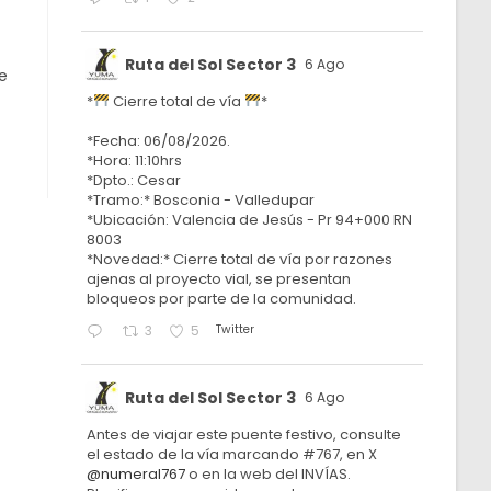
Ruta del Sol Sector 3
6 Ago
e
*
Cierre total de vía
*
*Fecha: 06/08/2026.
*Hora: 11:10hrs
*Dpto.: Cesar
*Tramo:* Bosconia - Valledupar
*Ubicación: Valencia de Jesús - Pr 94+000 RN
8003
*Novedad:* Cierre total de vía por razones
ajenas al proyecto vial, se presentan
bloqueos por parte de la comunidad.
Twitter
3
5
Ruta del Sol Sector 3
6 Ago
Antes de viajar este puente festivo, consulte
el estado de la vía marcando #767, en X
@numeral767
o en la web del INVÍAS.