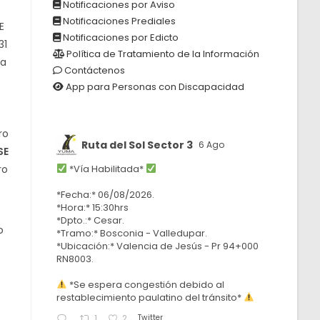
Notificaciones por Aviso
Notificaciones Prediales
E
Notificaciones por Edicto
31
Política de Tratamiento de la Información
da
Contáctenos
App para Personas con Discapacidad
ro
Ruta del Sol Sector 3
6 Ago
SE
ro
*Vía Habilitada*
*Fecha:* 06/08/2026.
*Hora:* 15:30hrs
*Dpto.:* Cesar.
o
*Tramo:* Bosconia - Valledupar.
*Ubicación:* Valencia de Jesús - Pr 94+000
RN8003.
*Se espera congestión debido al
restablecimiento paulatino del tránsito*
Twitter
1
2