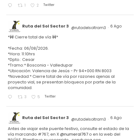
Twitter
1
2
Ruta del Sol Sector 3
6 Ago
@rutadelsoltram3
·
*🚧 Cierre total de vía 🚧*
*Fecha: 06/08/2026.
*Hora: 11:10hrs
*Dpto.: Cesar
*Tramo:* Bosconia - Valledupar
*Ubicación: Valencia de Jesús - Pr 94+000 RN 8003
*Novedad:* Cierre total de vía por razones ajenas al
proyecto vial, se presentan bloqueos por parte de la
comunidad.
Twitter
3
5
Ruta del Sol Sector 3
6 Ago
@rutadelsoltram3
·
Antes de viajar este puente festivo, consulte el estado de la
vía marcando #767, en X
@numeral767
o en la web del
INVÍAS. Planifique su recorrido, conduzca con