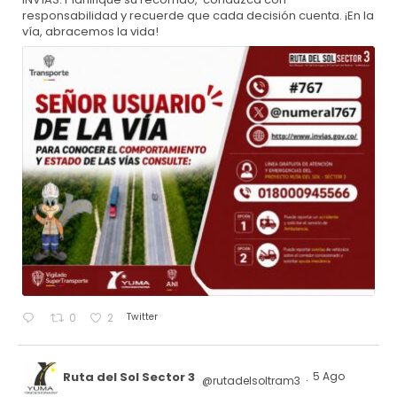
responsabilidad y recuerde que cada decisión cuenta. ¡En la
vía, abracemos la vida!
Twitter
0
2
Ruta del Sol Sector 3
5 Ago
@rutadelsoltram3
·