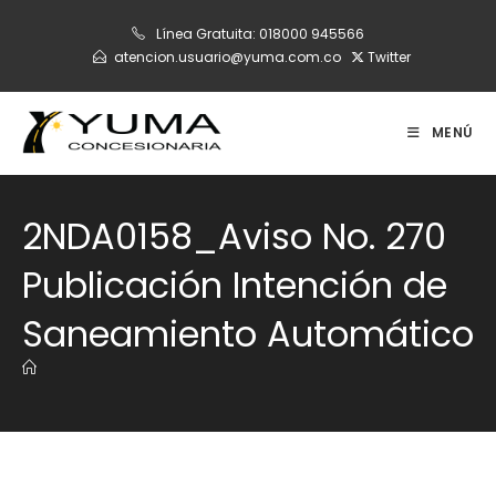
Ir
Línea Gratuita:
018000 945566
al
atencion.usuario@yuma.com.co
Twitter
contenido
MENÚ
2NDA0158_Aviso No. 270
Publicación Intención de
Saneamiento Automático