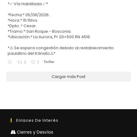
*✅ Vía Habilitada ✅*
*Fecha:* 05/08/2026.
*Hora:* 15:15hrs.
*Dpto.:* Cesar.
*Tramo:* San Roque - Bosconia.
*Ubicación:* La Aurora, Pr 20+500 RN 4516.
*⚠️ Se espera congestión debido al restablecimiento
paulatino del tránsito⚠️*
Twitter
0
2
Cargar más Post
Enlaces De Interés
Cierres y Desvíos