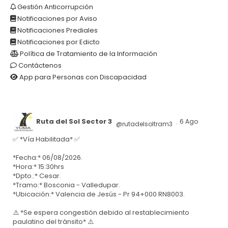
Gestión Anticorrupción
Notificaciones por Aviso
Notificaciones Prediales
Notificaciones por Edicto
Política de Tratamiento de la Información
Contáctenos
App para Personas con Discapacidad
Ruta del Sol Sector 3
6 Ago
@rutadelsoltram3
·
✅ *Vía Habilitada* ✅
*Fecha:* 06/08/2026.
*Hora:* 15:30hrs
*Dpto.:* Cesar.
*Tramo:* Bosconia - Valledupar.
*Ubicación:* Valencia de Jesús - Pr 94+000 RN8003.
⚠️ *Se espera congestión debido al restablecimiento
paulatino del tránsito* ⚠️