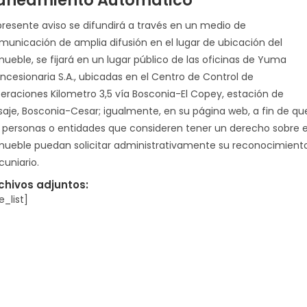
aneamiento Automático
 presente aviso se difundirá a través en un medio de
municación de amplia difusión en el lugar de ubicación del
mueble, se fijará en un lugar público de las oficinas de Yuma
ncesionaria S.A., ubicadas en el Centro de Control de
eraciones Kilometro 3,5 vía Bosconia-El Copey, estación de
saje, Bosconia-Cesar; igualmente, en su página web, a fin de qu
s personas o entidades que consideren tener un derecho sobre e
mueble puedan solicitar administrativamente su reconocimient
cuniario.
chivos adjuntos:
le_list]