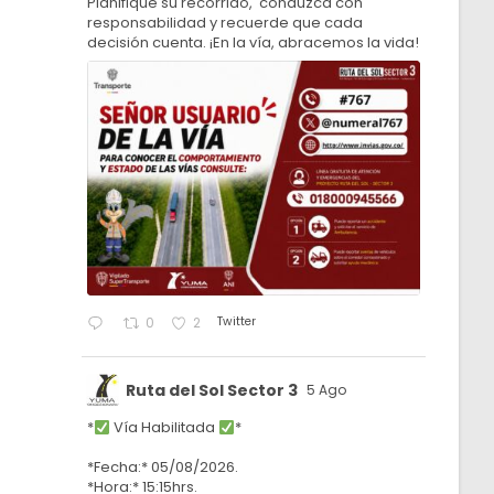
Planifique su recorrido, conduzca con
responsabilidad y recuerde que cada
decisión cuenta. ¡En la vía, abracemos la vida!
Twitter
0
2
Ruta del Sol Sector 3
5 Ago
*
Vía Habilitada
*
*Fecha:* 05/08/2026.
*Hora:* 15:15hrs.