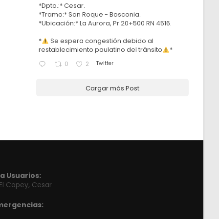
*Dpto.:* Cesar.
*Tramo:* San Roque - Bosconia.
*Ubicación:* La Aurora, Pr 20+500 RN 4516.
*
Se espera congestión debido al
restablecimiento paulatino del tránsito
*
Twitter
0
2
Cargar más Post
a Usuarios:
 El Copey, Cesar
mergencias: