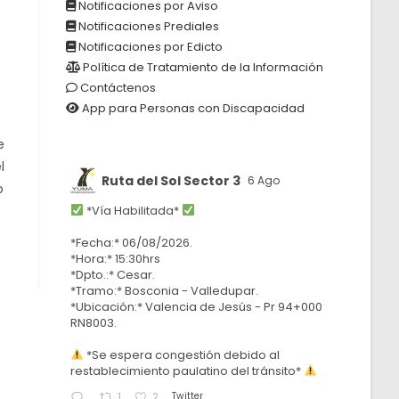
Notificaciones por Aviso
Notificaciones Prediales
Notificaciones por Edicto
Política de Tratamiento de la Información
Contáctenos
App para Personas con Discapacidad
e
l
Ruta del Sol Sector 3
6 Ago
o
*Vía Habilitada*
*Fecha:* 06/08/2026.
*Hora:* 15:30hrs
*Dpto.:* Cesar.
*Tramo:* Bosconia - Valledupar.
*Ubicación:* Valencia de Jesús - Pr 94+000
RN8003.
*Se espera congestión debido al
restablecimiento paulatino del tránsito*
Twitter
1
2