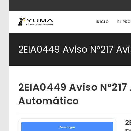
Ir
al
contenido
INICIO
EL PR
2EIA0449 Aviso N°217 A
2EIA0449 Aviso N°217
Automático
2
Descargar