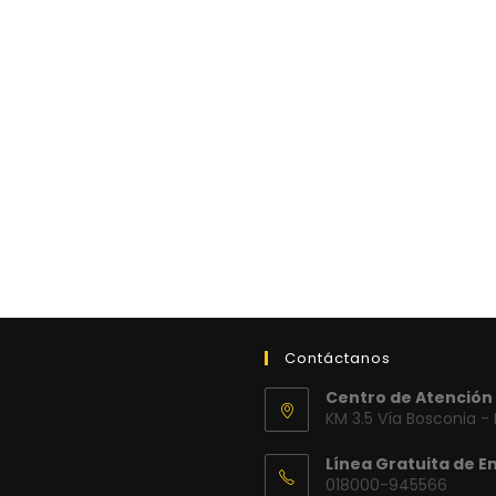
Contáctanos
Centro de Atención 
KM 3.5 Vía Bosconia -
Línea Gratuita de E
018000-945566