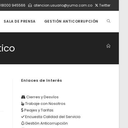
018000 945566
atencion.usuario@yuma.com.co
Twitter
ALTERNAR
SALA DE PRENSA
GESTIÓN ANTICORRUPCIÓN
BÚSQUEDA
tico
DE
Enlaces de Interés
LA
Cierres y Desvíos
Trabaje con Nosotros
WEB
Peajes y Tarifas
Encuesta Calidad del Servicio
Gestión Anticorrupción