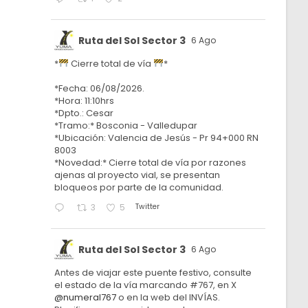
Ruta del Sol Sector 3
6 Ago
*
Cierre total de vía
*
*Fecha: 06/08/2026.
*Hora: 11:10hrs
*Dpto.: Cesar
*Tramo:* Bosconia - Valledupar
*Ubicación: Valencia de Jesús - Pr 94+000 RN
8003
*Novedad:* Cierre total de vía por razones
ajenas al proyecto vial, se presentan
bloqueos por parte de la comunidad.
Twitter
3
5
Ruta del Sol Sector 3
6 Ago
Antes de viajar este puente festivo, consulte
el estado de la vía marcando #767, en X
@numeral767
o en la web del INVÍAS.