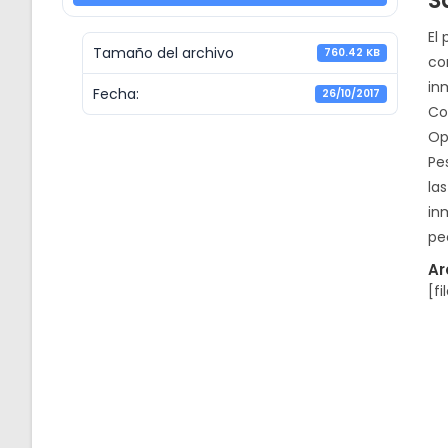
S
El
Tamaño del archivo
760.42 KB
co
in
Fecha:
26/10/2017
Co
Op
Pe
la
in
pe
Ar
[fi