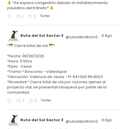
*Se espera congestión debido al restablecimiento
paulatino del tránsito*
Twitter
1
2
Ruta del Sol Sector 3
6 Ago
@rutadelsoltram3
·
*
Cierre total de vía
*
*Fecha: 06/08/2026.
*Hora: 11:10hrs
*Dpto.: Cesar
*Tramo:* Bosconia - Valledupar
*Ubicación: Valencia de Jesús - Pr 94+000 RN 8003
*Novedad:* Cierre total de vía por razones ajenas al
proyecto vial, se presentan bloqueos por parte de la
comunidad.
Twitter
3
5
Ruta del Sol Sector 3
6 Ago
@rutadelsoltram3
·