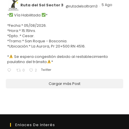
Ruta del Sol Sector 3
5 Ago
@rutadelsoltram3
·
*
Vía Habilitada
*
*Fecha:* 05/08/2026.
*Hora:* 15:15hrs.
*Dpto.:* Cesar.
*Tramo:* San Roque - Bosconia.
*Ubicación:* La Aurora, Pr 20+500 RN 4516.
*
Se espera congestión debido al restablecimiento
paulatino del tránsito
*
Twitter
0
2
Cargar más Post
Enlaces De Interés