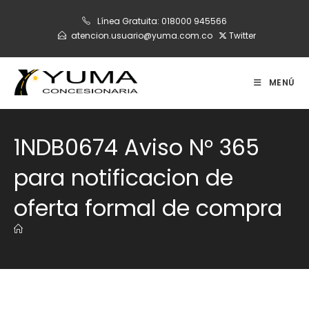
Ir
Línea Gratuita:
018000 945566
al
atencion.usuario@yuma.com.co
Twitter
contenido
MENÚ
1NDB0674 Aviso N° 365
para notificacion de
oferta formal de compra