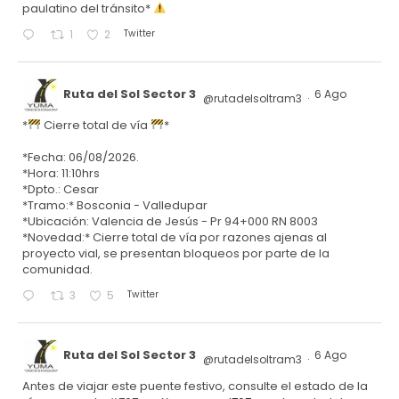
paulatino del tránsito*
Twitter
1
2
Ruta del Sol Sector 3
6 Ago
@rutadelsoltram3
·
*
Cierre total de vía
*
*Fecha: 06/08/2026.
*Hora: 11:10hrs
*Dpto.: Cesar
*Tramo:* Bosconia - Valledupar
*Ubicación: Valencia de Jesús - Pr 94+000 RN 8003
*Novedad:* Cierre total de vía por razones ajenas al
proyecto vial, se presentan bloqueos por parte de la
comunidad.
Twitter
3
5
Ruta del Sol Sector 3
6 Ago
@rutadelsoltram3
·
Antes de viajar este puente festivo, consulte el estado de la