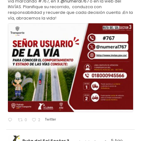
vía marcando #767, en X
@numeral767
o en la web del
INVÍAS. Planifique su recorrido, conduzca con
responsabilidad y recuerde que cada decisión cuenta. ¡En la
vía, abracemos la vida!
Twitter
0
2
Ruta del Sol Sector 3
5 Ago