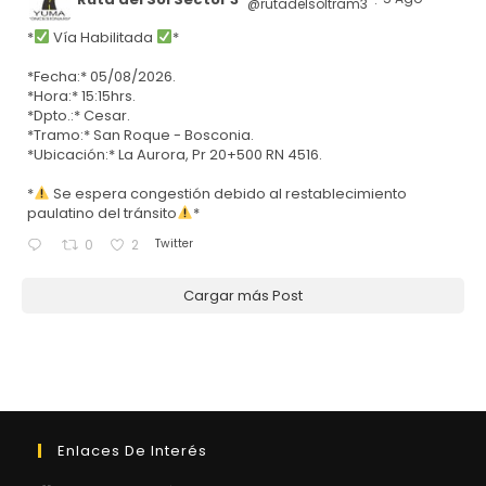
@rutadelsoltram3
·
*
Vía Habilitada
*
*Fecha:* 05/08/2026.
*Hora:* 15:15hrs.
*Dpto.:* Cesar.
*Tramo:* San Roque - Bosconia.
*Ubicación:* La Aurora, Pr 20+500 RN 4516.
*
Se espera congestión debido al restablecimiento
paulatino del tránsito
*
Twitter
0
2
Cargar más Post
Enlaces De Interés