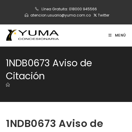
Ir
Línea Gratuita:
018000 945566
al
atencion.usuario@yuma.com.co
Twitter
contenido
MENÚ
1NDB0673 Aviso de
Citación
1NDB0673 Aviso de