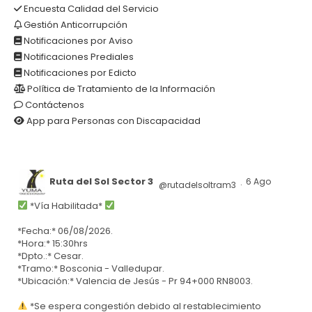
Encuesta Calidad del Servicio
Gestión Anticorrupción
Notificaciones por Aviso
Notificaciones Prediales
Notificaciones por Edicto
Política de Tratamiento de la Información
Contáctenos
App para Personas con Discapacidad
Ruta del Sol Sector 3
6 Ago
@rutadelsoltram3
·
*Vía Habilitada*
*Fecha:* 06/08/2026.
*Hora:* 15:30hrs
*Dpto.:* Cesar.
*Tramo:* Bosconia - Valledupar.
*Ubicación:* Valencia de Jesús - Pr 94+000 RN8003.
*Se espera congestión debido al restablecimiento