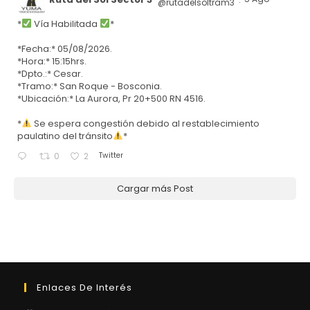
@rutadelsoltram3
·
*
Vía Habilitada
*
*Fecha:* 05/08/2026.
*Hora:* 15:15hrs.
*Dpto.:* Cesar.
*Tramo:* San Roque - Bosconia.
*Ubicación:* La Aurora, Pr 20+500 RN 4516.
*
Se espera congestión debido al restablecimiento
paulatino del tránsito
*
Twitter
0
2
Cargar más Post
Enlaces De Interés