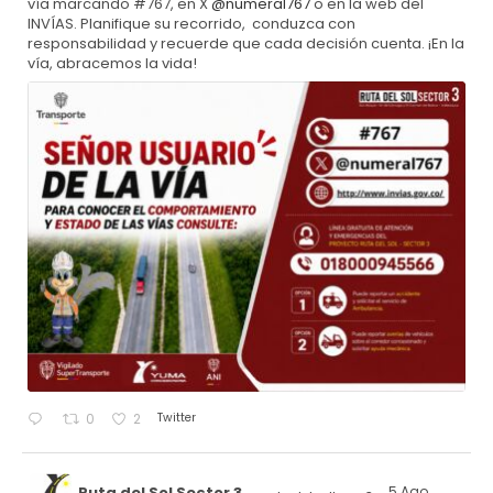
vía marcando #767, en X
@numeral767
o en la web del
INVÍAS. Planifique su recorrido, conduzca con
responsabilidad y recuerde que cada decisión cuenta. ¡En la
vía, abracemos la vida!
Twitter
0
2
Ruta del Sol Sector 3
5 Ago