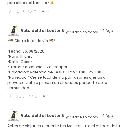
paulatino del tránsito*
Twitter
1
2
Ruta del Sol Sector 3
6 Ago
@rutadelsoltram3
·
*
Cierre total de vía
*
*Fecha: 06/08/2026.
*Hora: 11:10hrs
*Dpto.: Cesar
*Tramo:* Bosconia - Valledupar
*Ubicación: Valencia de Jesús - Pr 94+000 RN 8003
*Novedad:* Cierre total de vía por razones ajenas al
proyecto vial, se presentan bloqueos por parte de la
comunidad.
Twitter
3
5
Ruta del Sol Sector 3
6 Ago
@rutadelsoltram3
·
Antes de viajar este puente festivo, consulte el estado de la