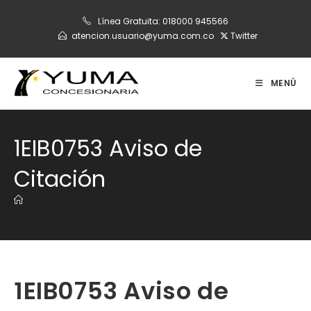
Ir
Línea Gratuita:
018000 945566
al
atencion.usuario@yuma.com.co
Twitter
contenido
MENÚ
1EIB0753 Aviso de
Citación
1EIB0753 Aviso de