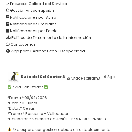
Encuesta Calidad del Servicio
Gestión Anticorrupción
Notificaciones por Aviso
Notificaciones Prediales
Notificaciones por Edicto
Política de Tratamiento de la Información
Contáctenos
App para Personas con Discapacidad
Ruta del Sol Sector 3
6 Ago
@rutadelsoltram3
·
*Vía Habilitada*
*Fecha:* 06/08/2026.
*Hora:* 15:30hrs
*Dpto.:* Cesar.
*Tramo:* Bosconia - Valledupar.
*Ubicación:* Valencia de Jesús - Pr 94+000 RN8003.
*Se espera congestión debido al restablecimiento