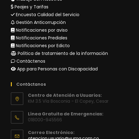
Peajes y Tarifas
Encuesta Calidad del Servicio
Gestión Anticorrupción
Notificaciones por aviso
Notificaciones Prediales
Notificaciones por Edicto
Política de tratamiento de la información
Contáctenos
App para Personas con Discapacidad
Contáctanos
Centro de Atención a Usuarios:
KM 3.5 Vía Bosconia - El Copey, Cesar
Línea Gratuita de Emergencias:
018000-945566
Correo Electrónico:
Se
atencion.usuario@yuma.com.co