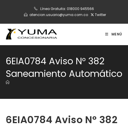
Ir
Línea Gratuita:
018000 945566
al
atencion.usuario@yuma.com.co
Twitter
contenido
MENÚ
6EIA0784 Aviso N° 382
Saneamiento Automático
6EIA0784 Aviso N° 382