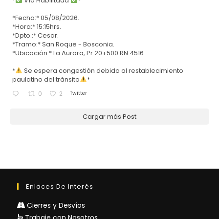
*
Vía Habilitada
*
*Fecha:* 05/08/2026.
*Hora:* 15:15hrs.
*Dpto.:* Cesar.
*Tramo:* San Roque - Bosconia.
*Ubicación:* La Aurora, Pr 20+500 RN 4516.
*
Se espera congestión debido al restablecimiento
paulatino del tránsito
*
Twitter
0
2
Cargar más Post
Enlaces De Interés
Cierres y Desvíos
Trabaje con Nosotros