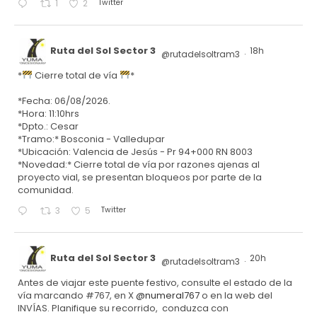
Twitter
1
2
Ruta del Sol Sector 3
18h
@rutadelsoltram3
·
*
Cierre total de vía
*
*Fecha: 06/08/2026.
*Hora: 11:10hrs
*Dpto.: Cesar
*Tramo:* Bosconia - Valledupar
*Ubicación: Valencia de Jesús - Pr 94+000 RN 8003
*Novedad:* Cierre total de vía por razones ajenas al
proyecto vial, se presentan bloqueos por parte de la
comunidad.
Twitter
3
5
Ruta del Sol Sector 3
20h
@rutadelsoltram3
·
Antes de viajar este puente festivo, consulte el estado de la
vía marcando #767, en X
@numeral767
o en la web del
INVÍAS. Planifique su recorrido, conduzca con