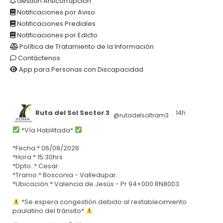
Gestión Anticorrupción
Notificaciones por Aviso
Notificaciones Prediales
Notificaciones por Edicto
Política de Tratamiento de la Información
Contáctenos
App para Personas con Discapacidad
Ruta del Sol Sector 3
14h
@rutadelsoltram3
·
*Vía Habilitada*
*Fecha:* 06/08/2026.
*Hora:* 15:30hrs
*Dpto.:* Cesar.
*Tramo:* Bosconia - Valledupar.
*Ubicación:* Valencia de Jesús - Pr 94+000 RN8003.
*Se espera congestión debido al restablecimiento
paulatino del tránsito*