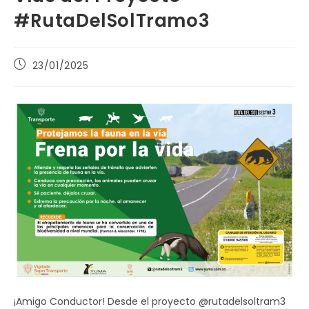
#RutaDelSolTramo3
Publicación
23/01/2025
de
la
entrada:
¡Amigo Conductor! Desde el proyecto @rutadelsoltram3