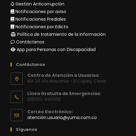
Gestión Anticorrupción
Notificaciones por aviso
Notificaciones Prediales
Notificaciones por Edicto
Política de tratamiento de la información
Contáctenos
App para Personas con Discapacidad
Contáctanos
Centro de Atención a Usuarios:
KM 3.5 Vía Bosconia - El Copey, Cesar
Línea Gratuita de Emergencias:
018000-945566
Correo Electrónico:
Se
atencion.usuario@yuma.com.co
abre
en
Síguenos
tu