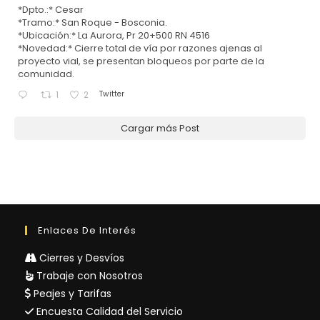
*Dpto.:* Cesar
*Tramo:* San Roque - Bosconia.
*Ubicación:* La Aurora, Pr 20+500 RN 4516
*Novedad:* Cierre total de vía por razones ajenas al
proyecto vial, se presentan bloqueos por parte de la
comunidad.
Twitter
1
2
Cargar más Post
Enlaces De Interés
Cierres y Desvíos
Trabaje con Nosotros
Peajes y Tarifas
Encuesta Calidad del Servicio