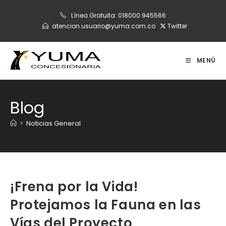
Ir
Línea Gratuita:
018000 945566
al
atencion.usuario@yuma.com.co
Twitter
contenido
MENÚ
Blog
>
Noticias General
¡Frena por la Vida!
Protejamos la Fauna en las
Vías del Proyecto