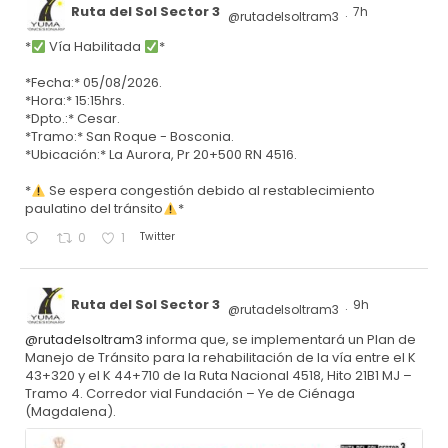
Ruta del Sol Sector 3
7h
@rutadelsoltram3
·
*
Vía Habilitada
*
*Fecha:* 05/08/2026.
*Hora:* 15:15hrs.
*Dpto.:* Cesar.
*Tramo:* San Roque - Bosconia.
*Ubicación:* La Aurora, Pr 20+500 RN 4516.
*
Se espera congestión debido al restablecimiento
paulatino del tránsito
*
Twitter
0
1
Ruta del Sol Sector 3
9h
@rutadelsoltram3
·
@rutadelsoltram3
informa que, se implementará un Plan de
Manejo de Tránsito para la rehabilitación de la vía entre el K
43+320 y el K 44+710 de la Ruta Nacional 4518, Hito 21B1 MJ –
Tramo 4. Corredor vial Fundación – Ye de Ciénaga
(Magdalena).