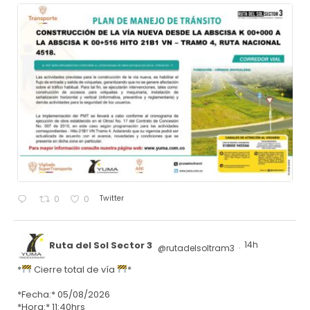
Twitter
0
0
Ruta del Sol Sector 3
14h
@rutadelsoltram3
·
*
Cierre total de vía
*
*Fecha:* 05/08/2026
*Hora:* 11:40hrs