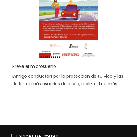
vía
Prevé el microsueño
¡Amigo conductor! por la protección de tu vida y las
:
de los demás usuarios de la vía, realiza…
Lee más
Prevé
el
microsu
Enlaces De Interés