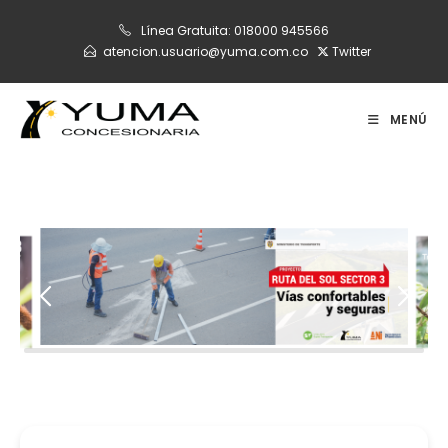
Ir
Línea Gratuita:
018000 945566
al
atencion.usuario@yuma.com.co
Twitter
contenido
MENÚ