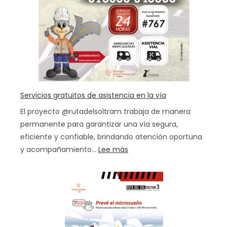
Servicios gratuitos de asistencia en la vía
El proyecto @rutadelsoltram trabaja de manera
permanente para garantizar una vía segura,
eficiente y confiable, brindando atención oportuna
:
y acompañamiento…
Lee más
Servicios
gratuitos
de
asistencia
en
la